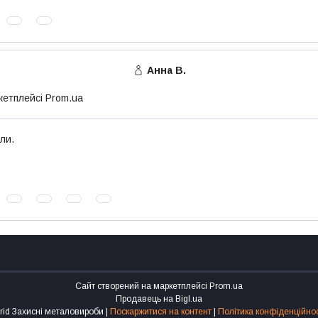
Анна В.
кетплейсі Prom.ua
ли.
Сайт створений на маркетплейсі
Prom.ua
Продавець на Bigl.ua
Grid Захисні металовироби |
Поскаржитися на контент
|
Політика конфіденційнос