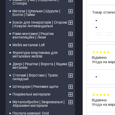
Стопори
Метизи | Шпильки | Шурупи |
Товар отличн
Болти | Гайки
Бокси для генераторів | Огорожі
| Кожухи Антивандальні
Рами монтажні | Решітки
вентиляційні | Люки
Меблі металеві Loft
Фурнітура пластикова для
металевих меблів
Відмінно
Угода на мар
Двері | Решітки | Ворота | Ящики
металеві
Стелажі | Верстаки | Трапи
складські
Штендери | Рекламні щити
Покрівельні матеріали
Відмінно
Металообробні | Зварювальні |
Угода на мар
Абразивні матеріали
Послуги компанії Grid