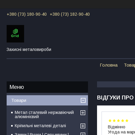
+380 (73) 180-90-40
+380 (73) 182-90-40
Захисні металовироби
Головна
Това
ВІДГУКИ ПР
Товари
Метал сталевий нержавіючий
алюмінієвий
Кріпильні металеві деталі
Відмінно
Угода на мар
Замки | Ручки | Серцевини |