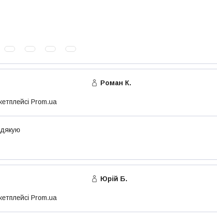
Роман К.
кетплейсі Prom.ua
 дякую
Юрій Б.
кетплейсі Prom.ua