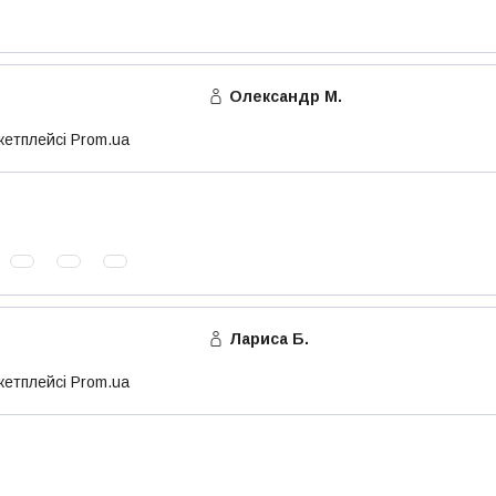
Олександр М.
кетплейсі Prom.ua
Лариса Б.
кетплейсі Prom.ua