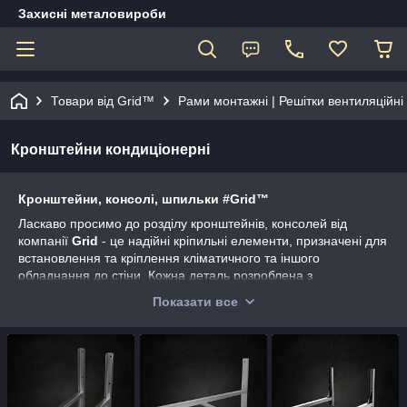
Захисні металовироби
Товари від Grid™
Рами монтажні | Решітки вентиляційні
Кронштейни кондиціонерні
Кронштейни, консолі, шпильки #Grid™
Ласкаво просимо до розділу кронштейнів, консолей від
компанії
Grid
- це надійні кріпильні елементи, призначені для
встановлення та кріплення кліматичного та іншого
обладнання до стіни. Кожна деталь розроблена з
урахуванням високих стандартів якості, забезпечуючи
Показати все
надійну фіксацію та стійкість обладнання. Вибирайте надійні
рішення для монтажу – вибирайте кронштейни, консолі та
шпильки від GridKyiv!