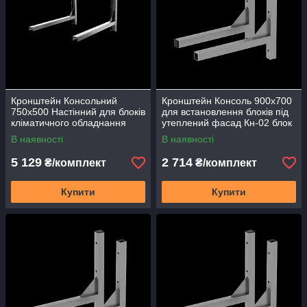
Кронштейн Консольний
Кронштейн Консоль 900х700
750х500 Настінний для блоків
для встановлення блоків під
кліматичного обладнання
утеплений фасад Кн-02 блок
систем VRV під утеплений
системи VRV 18,12,24
В наявності
В наявності
фасад Кн-03
5 129
2 714
₴/комплект
₴/комплект
Купити
Купити