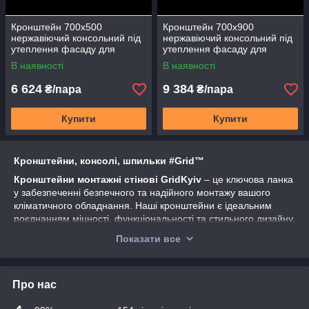
Кронштейн 700х500
Кронштейн 700х900
нержавіючий консольний під
нержавіючий консольний під
утеплення фасаду для
утеплення фасаду для
зовнішніх блоків
зовнішніх блоків
В наявності
В наявності
кондиціонерів Кнж-01 2штуки
кондиціонерів Кнж-02 2 штуки
6 624
9 384
₴/пара
₴/пара
Купити
Купити
Кронштейни, консолі, шпильки #Grid™
Кронштейни монтажні стінові GridKyiv
– це ключова ланка
у забезпеченні безпечного та надійного монтажу вашого
кліматичного обладнання. Наші кронштейни є ідеальним
поєднанням міцності, функціональності та стильного дизайну.
Показати все
Про нас