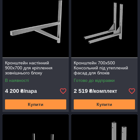
Кронштейн настінний
Кронштейн 700х500
900х700 для кріплення
Консольний під утеплений
зовнішнього блоку
фасад для блоків
кондиціонера теплового
кліматичного обладнання
В наявності
Готово до відправки
насоса КрП-05 пара
Кн-01 кондиціонера,
вентиляції
4 200
2 519
₴/пара
₴/комплект
Купити
Купити