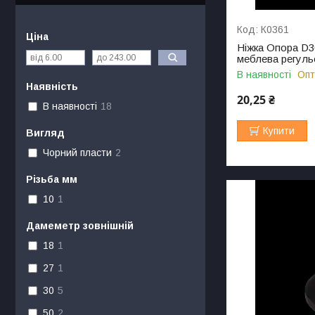
К0361
Ціна
Ніжка Опора D3
меблева регуль
В наявності
Опт
Наявність
20,25 ₴
В наявності
18
Купити
Вигляд
Чорний пласти
2
Різьба мм
10
1
Дамеметр зовнішній
18
1
27
1
30
5
50
2