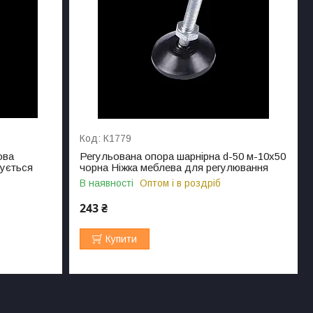
К1779
ова
Регульована опора шарнірна d-50 м-10х50
чується
чорна Ніжка меблева для регулювання
В наявності
Оптом і в роздріб
243 ₴
Купити