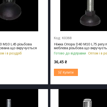
К0368
0 M10 L45 різьбова
Ніжка Опора D40 M10 L75 регу
ована що вкручується
меблева різьбова що вкручуєт
ом і в роздріб
Готово до відправки
Оптом і в р
36,45 ₴
Купити