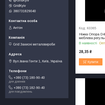
@GridKyiv
GridKyiv
380731829040
Антон
К0365
Ніжка Опора D4
меблева регуль
В наявності
Опт
Grid Захисні металовироби
28,35 ₴
Вул.Івана Гонти 1, Київ, Україна
Купити
+380 (73) 180-90-40
для дзвінків
+380 (73) 182-90-40
для повідомлень