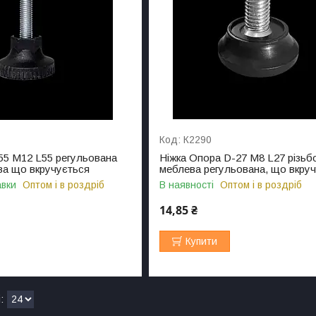
К2290
55 M12 L55 регульована
Ніжка Опора D-27 M8 L27 різьб
ва що вкручується
меблева регульована, що вкру
авки
Оптом і в роздріб
В наявності
Оптом і в роздріб
14,85 ₴
Купити