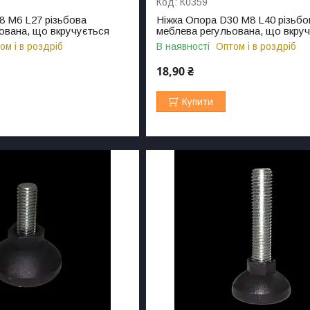
К0359
8 M6 L27 різьбова
Ніжка Опора D30 M8 L40 різьбо
ована, що вкручується
меблева регульована, що вкру
ом і в роздріб
В наявності
Оптом і в роздріб
18,90 ₴
Купити