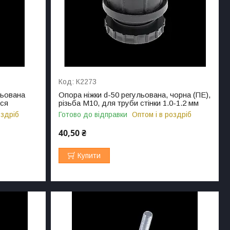
К2273
льована
Опора ніжки d-50 регульована, чорна (ПЕ),
ься
різьба М10, для труби стінки 1.0-1.2 мм
оздріб
Готово до відправки
Оптом і в роздріб
40,50 ₴
Купити