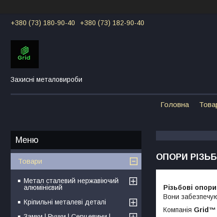
+380 (73) 180-90-40
+380 (73) 182-90-40
Захисні металовироби
Головна
Това
ОПОРИ РІЗЬБ
Товари
Метал сталевий нержавіючий
алюмінієвий
Різьбові опори
Вони забезпечу
Кріпильні металеві деталі
Компанія
Grid™
Замки | Ручки | Серцевини |