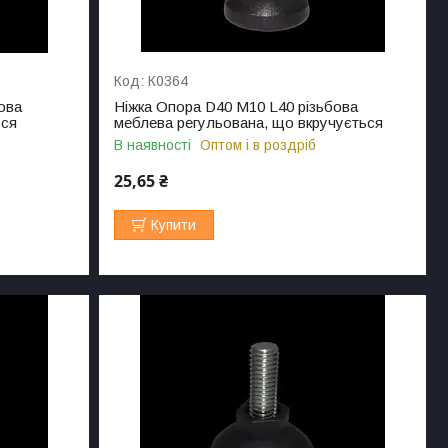
К0364
ова
Ніжка Опора D40 M10 L40 різьбова
ься
меблева регульована, що вкручується
В наявності
Оптом і в роздріб
25,65 ₴
Купити