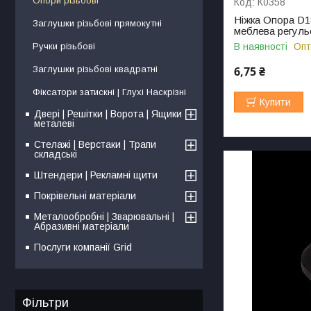
Опори різьбові
К0358
Ніжка Опора D1
Заглушки різьбові прямокутні
меблева регуль
Ручки різьбові
В наявності
Опт
Заглушки різьбові квадратні
6,75 ₴
Фіксатори затискні | Глухі Наскрізні
Купити
Двері | Решітки | Ворота | Ящики
металеві
Стелажі | Верстаки | Трапи
складські
Штендери | Рекламні щити
Покрівельні матеріали
Металообробні | Зварювальні |
Абразивні матеріали
Послуги компанії Grid
Фільтри