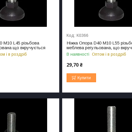
К0366
0 M10 L45 різьбова
Ніжка Опора D40 M10 L55 різьб
ована що вкручується
меблева регульована, що вкру
ом і в роздріб
В наявності
Оптом і в роздріб
29,70 ₴
Купити