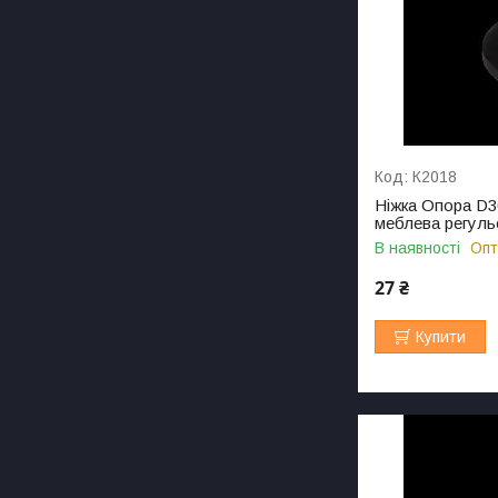
К2018
Ніжка Опора D3
меблева регуль
В наявності
Опт
27 ₴
Купити