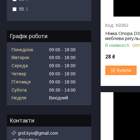
55
1
К0362
Ніжка Опора D3
Графік роботи
меблева регуль
В наявності
Опт
Понеділок
09:00
18:00
28 ₴
Вівторок
09:00
18:00
Середа
09:00
18:00
Купити
Четвер
09:00
18:00
Пʼятниця
09:00
18:00
Субота
09:30
14:00
Неділя
Вихідний
Контакти
grid.kyiv@gmail.com