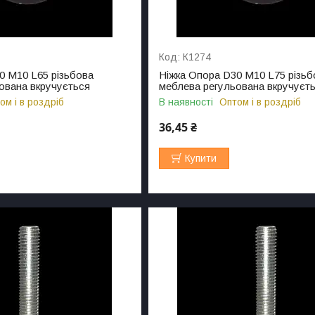
К1274
0 M10 L65 різьбова
Ніжка Опора D30 M10 L75 різьб
ована вкручується
меблева регульована вкручуєт
ом і в роздріб
В наявності
Оптом і в роздріб
36,45 ₴
Купити