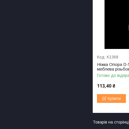
К1368
Ніжка Опора D-
меблева різьбо
Готово до відпр
113,40 ₴
Купити