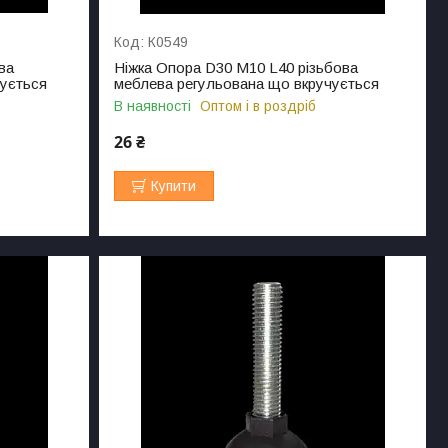
К0549
ва
Ніжка Опора D30 M10 L40 різьбова
чується
меблева регульована що вкручується
В наявності
Оптом і в роздріб
26 ₴
Купити