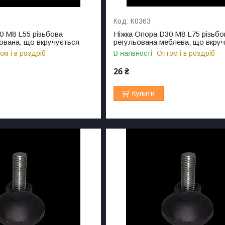
К0363
0 M8 L55 різьбова
Ніжка Опора D30 M8 L75 різьбо
ована, що вкручується
регульована меблева, що вкру
ом і в роздріб
В наявності
Оптом і в роздріб
26 ₴
Купити