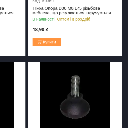
К0360
ва
Ніжка Опора D30 M8 L45 різьбова
чується
меблева, що регулюється, вкручується
В наявності
Оптом і в роздріб
18,90 ₴
Купити