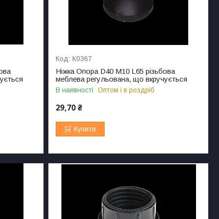
К0367
ова
Ніжка Опора D40 M10 L65 різьбова
чується
меблева регульована, що вкручується
В наявності
Оптом і в роздріб
29,70 ₴
Купити