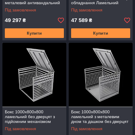
металевий антивандальний
обладнання Ламельний
Короб БГЛд-03
БГЛд-04 Короб Кожух
Під замовлення
Під замовлення
49 297
47 589
₴
₴
Купити
Купити
Бокс 1000х800х800
Бокс 1000х800х800
ламельний без дверцят з
ламельний з металевим
підйомним механізмом
дном та дашком без дверцят
БГЛ-05 фасадний газліфт
БГЛ-06 фасадний газліфт
Під замовлення
Під замовлення