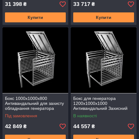
31 398
33 717
₴
₴
Купити
Купити
Бокс 1000х1000х800
Бокс для генератора
Антивандальний для захисту
1200х1000х1000
обладнання генератора
Антивандальний Захисний
Ламельний БГЛ-07 Короб
Ламельний БГЛ-08 Короб
Під замовлення
В наявності
Кожух замок
Кожух замок
42 849
44 557
₴
₴