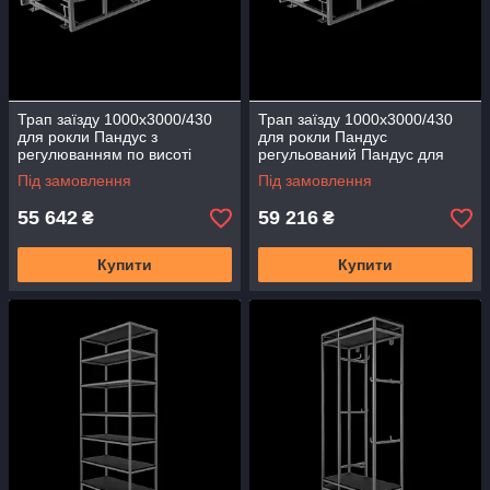
Трап заїзду 1000х3000/430
Трап заїзду 1000х3000/430
для рокли Пандус з
для рокли Пандус
регулюванням по висоті
регульований Пандус для
Пандус для склада ТТрег.-3
склада апарель ТТрег.-3
Під замовлення
Під замовлення
Рампа платформа для
Рампа платформа для
заезда
заезда
55 642
59 216
₴
₴
Купити
Купити