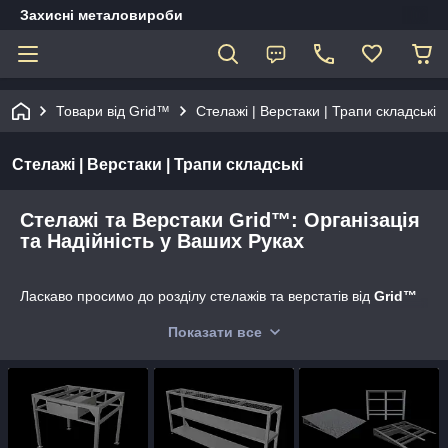
Захисні металовироби
Товари від Grid™
Стелажі | Верстаки | Трапи складські
Стелажі | Верстаки | Трапи складські
Стелажі та Верстаки Grid™: Організація
та Надійність у Ваших Руках
Ласкаво просимо до розділу стелажів та верстатів від
Grid™
– вашого надійного партнера в організації простору! Наші
Показати все
продукти надають рішення, що відповідають найважливішим
аспектам:
Організація та Зберігання:
Стелажі та верстати
Grid™
спроєктовані для ефективної організації та
зберігання вашого інструменту, обладнання, товарів чи
особистих речей. Створіть порядок у будь-якому