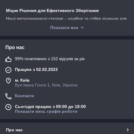
Міцне Рішення для Ефективного Зберігання
Наші металокаркасні стелажі – надійне та стійке рішення для
організації простору та зберігання різного обладнання,
Показати все
включаючи акумуляторні батареї. Ось чому вони
заслуговують на вашу увагу:
Про нас
99% позитивних з 152 відгуків за рік
Працює з 02.02.2023
м. Київ
Вул.Івана Гонти 1, Київ, Україна
Міцність та Довговічність Каркаса:
Каркас
Контакти
стелажу виготовлений із труби профільної,
забезпечуючи міцність та стабільність. Товщина
Сьогодні працює з 09:00 до 18:00
матеріалу гарантує тривалий термін служби та
Показати весь графік роботи
надійність.
Посилання Полиці для Важких Навантажень:
Про нас
Сітчаста полиця призначена для встановлення