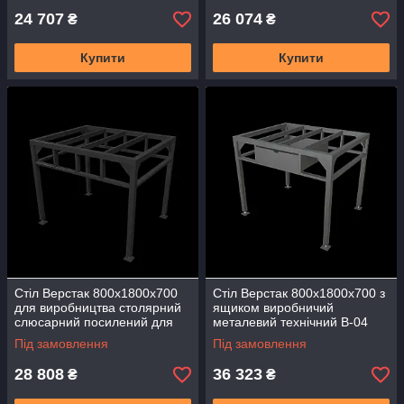
24 707
26 074
₴
₴
Купити
Купити
Стіл Верстак 800х1800х700
Стіл Верстак 800х1800х700 з
для виробництва столярний
ящиком виробничий
слюсарний посилений для
металевий технічний В-04
гаража складів регульований
слюсарний столярний
Під замовлення
Під замовлення
В-03
28 808
36 323
₴
₴