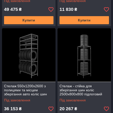
Під замовлення
Під замовлення
49 475
11 830
₴
₴
Купити
Купити
Стелаж 550х1200х2600 з
Стелаж - стійка для
полицями та місцем
зберігання шин коліс
зберігання авто коліс шин
2500х800х800 підлоговий
інструментів технічний
стелаж регульований
Під замовлення
Під замовлення
СШС-03
СШС-03
36 153
20 267
₴
₴