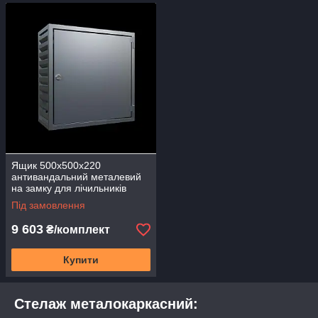
Ящик 500х500х220
антивандальний металевий
на замку для лічильників
електровузлів ББЖ Бокс акк
Під замовлення
ЯІТ-500
9 603
₴/комплект
Купити
Стелаж металокаркасний: