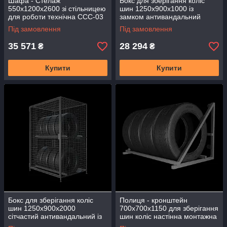
Шафа - Стелаж
Бокс для зберігання коліс
550х1200х2600 зі стільницею
шин 1250х900х1000 із
для роботи технічна ССС-03
замком антивандальний
з робочою зоною
підлоговий БСШ-01
Під замовлення
Під замовлення
35 571
28 294
₴
₴
Купити
Купити
Бокс для зберігання коліс
Полиця - кронштейн
шин 1250х900х2000
700х700х1150 для зберігання
сітчастий антивандальний із
шин коліс настінна монтажна
замком внутрішнім БСШ-02
СШ-02 універсальна