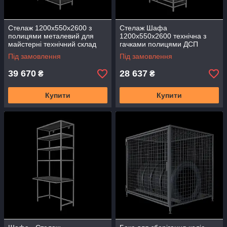
Стелаж 1200х550х2600 з
Стелаж Шафа
полицями металевий для
1200х550х2600 технічна з
майстерні технічний склад
гачками полицями ДСП
гараж офіс ССП-03
металева на склад гараж
Під замовлення
Під замовлення
ССВ-03
39 670
28 637
₴
₴
Купити
Купити