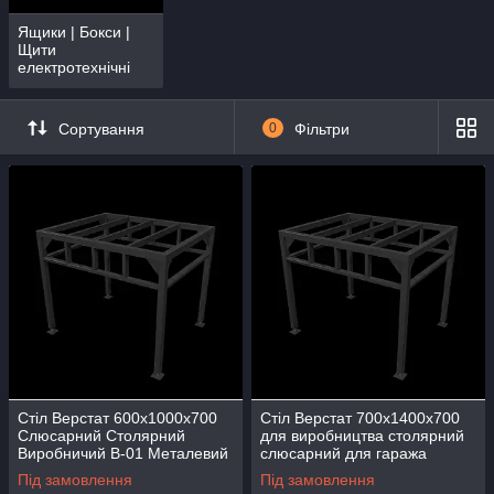
Ящики | Бокси |
Щити
електротехнічні
Сортування
0
Фільтри
Стіл Верстат 600х1000х700
Стіл Верстат 700х1400х700
Слюсарний Столярний
для виробництва столярний
Виробничий В-01 Металевий
слюсарний для гаража
склад гараж Верстак
складів СТО регульований
Під замовлення
Під замовлення
регульований
В-02 сталевий