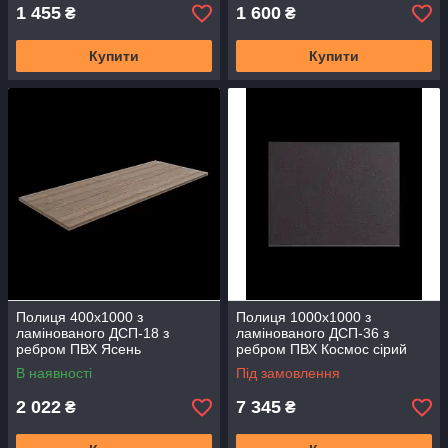
1 455
1 600
₴
₴
Купити
Купити
Полиця 400х1000 з
Полиця 1000х1000 з
ламінованого ДСП-18 з
ламінованого ДСП-36 з
ребром ПВХ Ясень
ребром ПВХ Космос сірий
Монтеверде меблева
Графіт меблева стільниця
В наявності
Під замовлення
стільниця ПММВ-410
1м.кв СМКС-1010
2 022
7 345
₴
₴