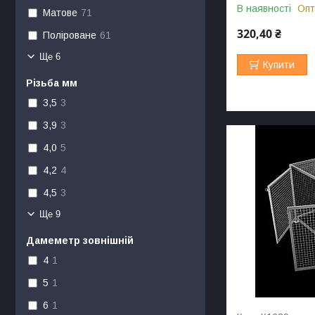
В наявності
Опт
Матове
71
320,40 ₴
Поліроване
61
Ще 6
Купити
Різьба мм
3,5
3
3,9
3
4,0
5
4,2
4
4,5
3
Ще 9
Дамеметр зовнішній
4
1
5
1
6
1