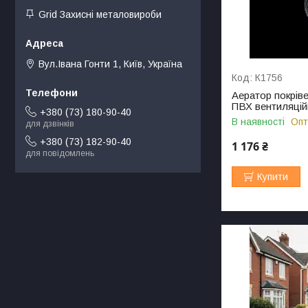
Grid Захисні металовироби
Вул.Івана Гонти 1, Київ, Україна
К1756
Аератор покрів
ПВХ вентиляцій
+380 (73) 180-90-40
В наявності
Опт
для дзвінків
+380 (73) 182-90-40
1 176 ₴
для повідомлень
Купити