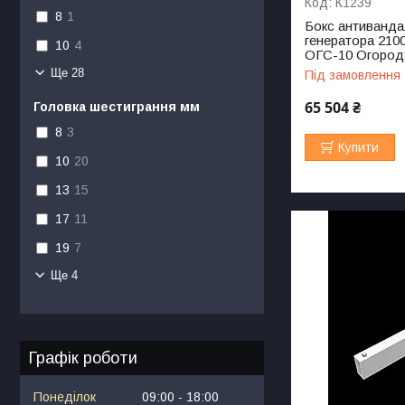
К1239
8
1
Бокс антиванда
генератора 210
10
4
ОГС-10 Огород
Ще 28
Під замовлення
65 504 ₴
Головка шестиграння мм
8
3
Купити
10
20
13
15
17
11
19
7
Ще 4
Графік роботи
Понеділок
09:00
18:00