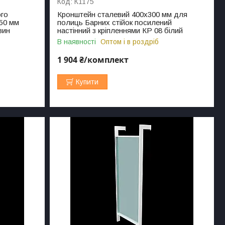
К1175
ого
Кронштейн сталевий 400х300 мм для
50 мм
полиць Барних стійок посилений
вин
настінний з кріпленнями КР 08 білий
В наявності
Оптом і в роздріб
1 904 ₴/комплект
Купити