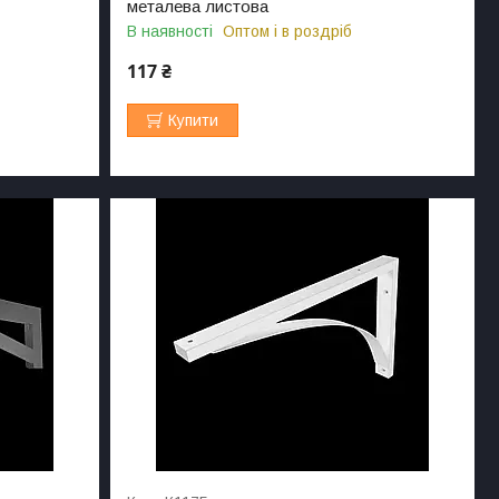
металева листова
В наявності
Оптом і в роздріб
117 ₴
Купити