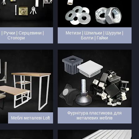
 | Ручки | Серцевини |
Метизи | Шпильки | Шурупи |
Стопори
Болти | Гайки
Фурнітура пластикова для
Меблі металеві Loft
металевих меблів