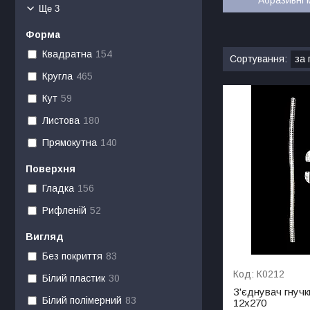
Ще 3
Форма
Квадратна
154
Кругла
465
Кут
59
Листова
180
Прямокутна
140
Поверхня
Гладка
156
Рифленій
52
Вигляд
Без покриття
83
К0212
Білий пластик
30
З'єднувач гнуч
Білий полімерний
83
12х270