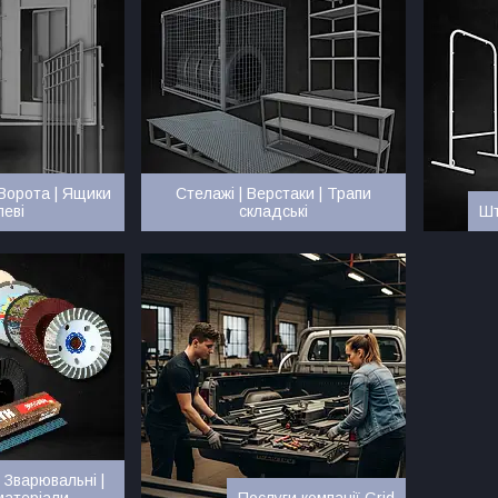
 Ворота | Ящики
Стелажі | Верстаки | Трапи
леві
складські
Шт
 Зварювальні |
матеріали
Послуги компанії Grid