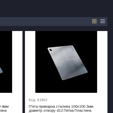
К1802
0 4мм
П'ята приварна сталева 100х100 3мм
тина
діаметр отвору d12 Пятка Пластина