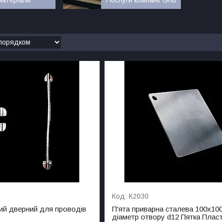
К2030
кий дверний для проводів
П'ята приварна сталева 100х10
діаметр отвору d12 Пятка Плас