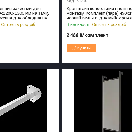
К1302
льний захисний для
Кронштейн консольний настінн
0х1200х1300 мм на замку
монтажу Комплект (пара) 450х1
ження для обладнання
чорний KML-09 для мийок рако
Оптом і в роздріб
В наявності
Оптом і в роздріб
2 486 ₴/комплект
Купити