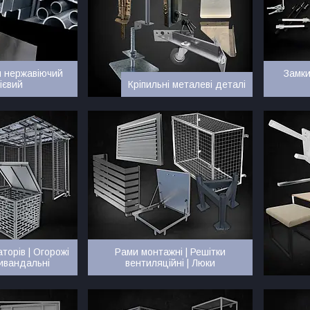
й нержавіючий
Замки
ієвий
Кріпильні металеві деталі
торів | Огорожі
Рами монтажні | Решітки
тивандальні
вентиляційні | Люки