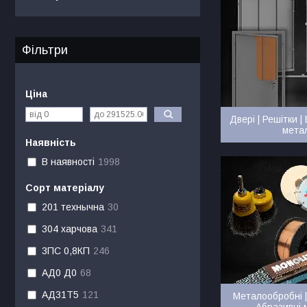
Фільтри
Ціна
Двері | Решітки |
мета
Наявність
В наявності
1998
Сорт матеріалу
201 технычна
30
304 харчова
341
3ПС 0,8КП
246
АД0 Д0
68
АД31Т5
121
Металообробні |
Абразивні 