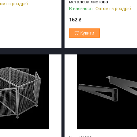
металева листова
ом і в роздріб
В наявності
Оптом і в роздріб
162 ₴
Купити