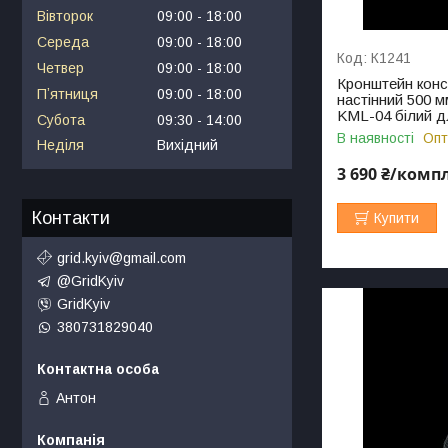
Вівторок
09:00
18:00
Середа
09:00
18:00
К1241
Четвер
09:00
18:00
Кронштейн конс
Пʼятниця
09:00
18:00
настінний 500 м
KML-04 білий д
Субота
09:30
14:00
В наявності
Опт
Неділя
Вихідний
3 690 ₴/комп
Контакти
Купити
grid.kyiv@gmail.com
@GridKyiv
GridKyiv
380731829040
Антон