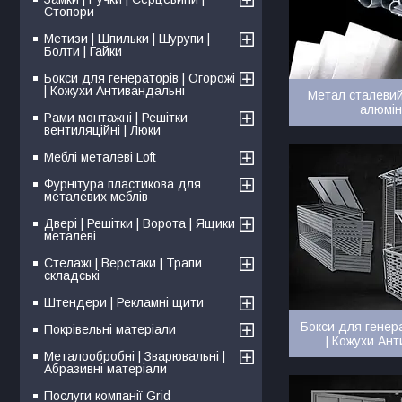
Стопори
Метизи | Шпильки | Шурупи |
Болти | Гайки
Бокси для генераторів | Огорожі
| Кожухи Антивандальні
Метал сталеви
алюмін
Рами монтажні | Решітки
вентиляційні | Люки
Меблі металеві Loft
Фурнітура пластикова для
металевих меблів
Двері | Решітки | Ворота | Ящики
металеві
Стелажі | Верстаки | Трапи
складські
Штендери | Рекламні щити
Бокси для генера
Покрівельні матеріали
| Кожухи Ан
Металообробні | Зварювальні |
Абразивні матеріали
Послуги компанії Grid