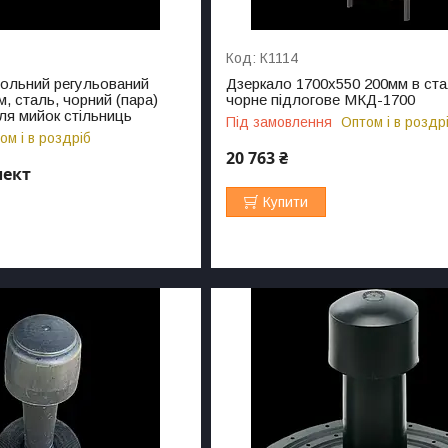
К1114
ольний регульований
Дзеркало 1700х550 200мм в ста
м, сталь, чорний (пара)
чорне підлогове МКД-1700
ля мийок стільниць
Під замовлення
Оптом і в роздр
ом і в роздріб
20 763 ₴
лект
Купити