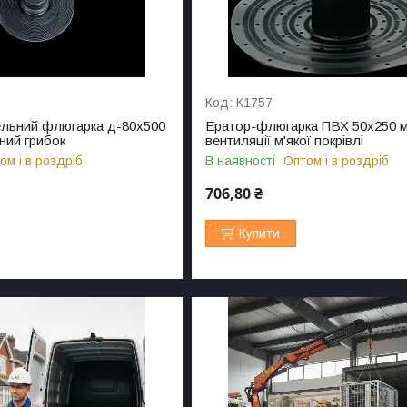
К1757
ельний флюгарка д-80х500
Ератор-флюгарка ПВХ 50х250 
ний грибок
вентиляції м'якої покрівлі
ом і в роздріб
В наявності
Оптом і в роздріб
706,80 ₴
Купити