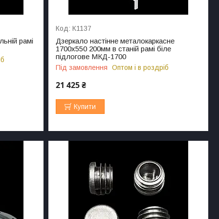
К1137
льній рамі
Дзеркало настінне металокаркасне
1700х550 200мм в станій рамі біле
підлогове МКД-1700
іб
Під замовлення
Оптом і в роздріб
21 425 ₴
Купити