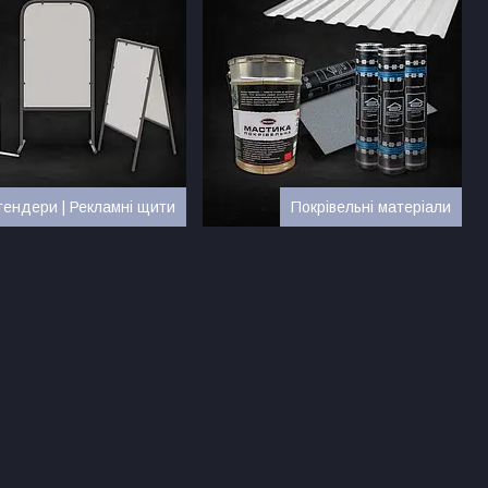
ендери | Рекламні щити
Покрівельні матеріали