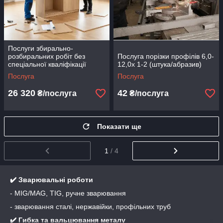
Послуги збирально-
розбиральних робіт без
Послуга порізки профілів 6,0-
спеціальної кваліфікації
12,0х 1-2 (штука/абразив)
Послуга
Послуга
26 320
42
₴/послуга
₴/послуга
Показати ще
1
/ 4
✔️
Зварювальні роботи
- MIG/MAG, TIG, ручне зварювання
- зварювання сталі, нержавійки, профільних труб
✔️
Гибка та вальцювання металу