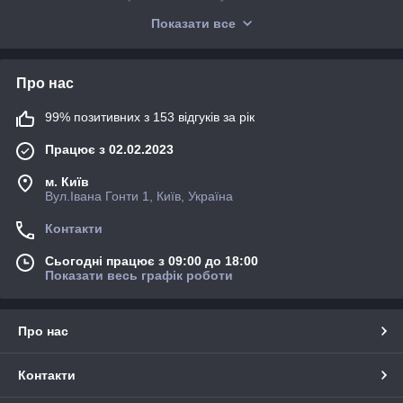
- гнуття труб, профілю, смуги
Показати все
- вальцювання дуг та радіусних елементів
✔️
Свердління та фрезерування
Про нас
- свердління отворів та нарізання різьби
- фрезерні роботи по металу
99% позитивних з 153 відгуків за рік
✔️
Полірування та шліфування металу
Працює з 02.02.2023
- підготовка під фарбування
м. Київ
- декоративна обробка поверхні
Вул.Івана Гонти 1, Київ, Україна
✔️
Порошкове фарбування та підготовка металу
Контакти
- фарбування виробів
Сьогодні працює з 09:00 до 18:00
- праймер, ґрунтування, антикорозійна обробка
Показати весь графік роботи
✔️
Монтаж/демонтаж металоконструкцій
- демонтаж старих каркасів
Про нас
- встановлення під ключ
✔️
Доставка та такелаж
Контакти
- транспортування металових конструкцій