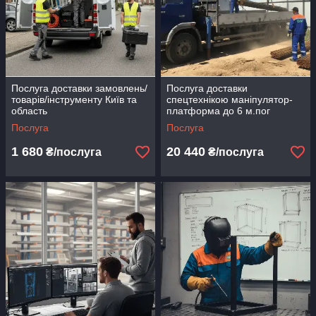
сталеві перегородки та огорожі
Послуга доставки замовлень/
Послуга доставки
товарів/інструменту Київ та
спецтехнікою маніпулятор-
область
платформа до 6 м.пог
доставка габаритного
Послуга
Послуга
вантажу
1 680
20 440
₴/послуга
₴/послуга