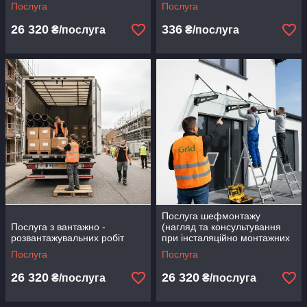
замірів аудиту ПВО-01
Послуга
Послуга
26 320
336
₴/послуга
₴/послуга
Послуга шефмонтажу
Послуга з вантажно -
(нагляд та консультування
розвантажувальних робіт
при інсталяційно монтажних
роботах силами Замовника)
Послуга
Послуга
ПШМ-01
26 320
26 320
₴/послуга
₴/послуга