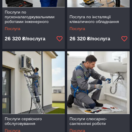
Послуги по
пусконалагоджувальними
Послуга по інсталяції
роботами інженерного
кліматичного обладнання
обладнання
Послуга
Послуга
26 320
26 320
₴/послуга
₴/послуга
Послуги сервісного
Послуги слюсарно-
обслуговування
сантехнічні роботи
Послуга
Послуга