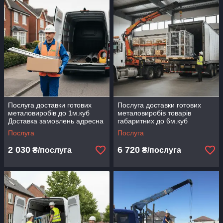
монтаж меблевих і інтер’єрних металокаркасів
збирання та встановлення стелажів, перегородок,
ферм, огорож
монтаж навісів, козирків, платформ
📌 З фіксацією, регулюванням та перевіркою надійності.
✅
Послуга порізки металу (чорний метал/нержавійка)
порізка труб, профілів, прутків, листів
розкрій за розмірами замовника
Послуга доставки готових
Послуга доставки готових
металовиробів до 1м.куб
металовиробів товарів
зачистка, зняття фаски
Доставка замовлень адресна
габаритних до 6м.куб
✅
Індивідуальне проектування
маніпулятором спец технікою
Послуга
Послуга
розробка креслень і 3D-моделей
2 030
6 720
₴/послуга
₴/послуга
розрахунок навантажень
візуалізація та погодження проекту
✅
Металоконструкції індивідуального виконання (МК-00)
виготовлення меблів у стилі LOFT
інтер’єрні та технічні конструкції
опори, стійки, рами, платформи