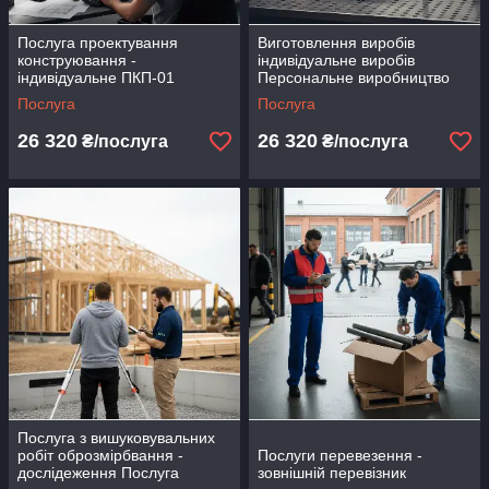
Послуга проектування
Виготовлення виробів
конструювання -
індивідуальне виробів
індивідуальне ПКП-01
Персональне виробництво
розробка проєктів комплекс
уонструкцій ВВ-00
Послуга
Послуга
26 320
26 320
₴/послуга
₴/послуга
Послуга з вишуковувальних
робіт оброзмірбвання -
Послуги перевезення -
дослідеження Послуга
зовнішній перевізник