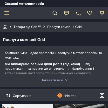
Захисні металовироби
Товари від Grid™
Послуги компанії Grid
Послуги компанії Grid
Компанія
Grid
надає професійні послуги з металообробки та
монтажу.
Ми виконуємо повний цикл робіт
(п
ід ключ)
— від
проектування та порізки до виготовлення, фарбування і
встановлення металоконструкцій будь-якої складності.
Працюємо з приватними та комерційними об’єктами,
Показати все
виробничими приміщеннями, магазинами, складами,
закладами HoReCa та житловими інтер’єрами.
Основні послуги
Сортування
0
Фільтри
✅
Монтаж і встановлення готових металоконструкцій
(комплекс)