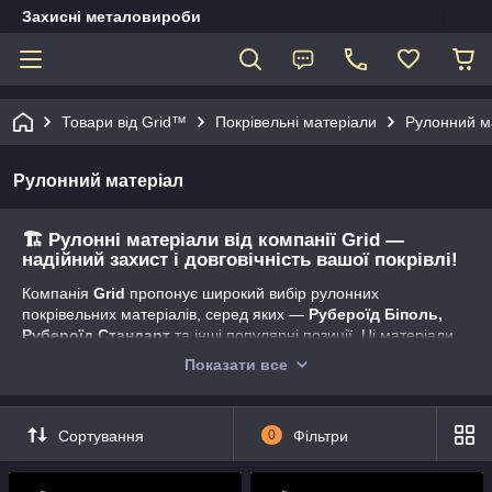
Захисні металовироби
Товари від Grid™
Покрівельні матеріали
Рулонний м
Рулонний матеріал
🏗
Рулонні матеріали від компанії Grid —
надійний захист і довговічність вашої покрівлі!
Компанія
Grid
пропонує широкий вибір рулонних
покрівельних матеріалів, серед яких —
Рубероїд Біполь,
Рубероїд Стандарт
та інші популярні позиції. Ці матеріали
використовуються для облаштування й ремонту дахів,
Показати все
гідроізоляції фундаментів, перекриттів та інших конструкцій.
Завдяки щільній структурі та бітумному просоченню рулонні
покриття забезпечують
високу водонепроникність і
Сортування
0
Фільтри
стійкість до атмосферних впливів
.