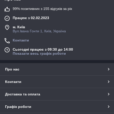
Сумісність із сучасними будівельними
99% позитивних з 155 відгуків за рік
технологіями.
Підходять як для житлових, так і
промислових об’єктів.
Працює з 02.02.2023
🔧 Чому обирають Grid:
м. Київ
✅ Лише
сертифіковані матеріали
від перевірених
Вул.Івана Гонти 1, Київ, Україна
виробників.
Контакти
🚚
Швидка доставка по Україні
.
💬
Професійна консультація
з підбору рулонних покриттів
Сьогодні працює з 09:30 до 14:00
під конкретні потреби.
Показати весь графік роботи
🏠 Можливість купити
оптом і вроздріб
.
Рулонні матеріали Grid — це поєднання
якості, надійності
Про нас
та економічності
, яке оцінять як професійні будівельники,
так і приватні замовники. Обирайте довговічне покриття, яке
збереже ваш об’єкт на довгі роки!
Контакти
Доставка та оплата
Графік роботи