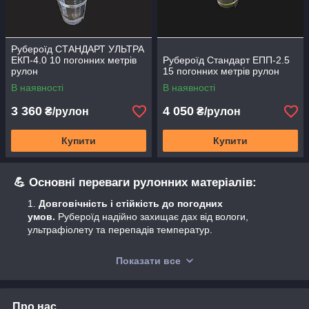
Рубероїд СТАНДАРТ УЛЬТРА
ЕКП-4.0 10 погонних метрів
Рубероїд Стандарт ЕПП-2.5
рулон
15 погонних метрів рулон
В наявності
В наявності
3 360
4 050
₴/рулон
₴/рулон
Купити
Купити
💪 Основні переваги рулонних матеріалів:
Довговічність і стійкість до погодних
умов.
Рубероїд надійно захищає дах від вологи,
ультрафіолету та перепадів температур.
Простота монтажу.
Матеріали легко укладаються
Показати все
на різні поверхні — бетон, дерево, метал.
Доступна ціна при високій якості.
Рулонні
покриття забезпечують ефективний захист без зайвих
витрат.
Про нас