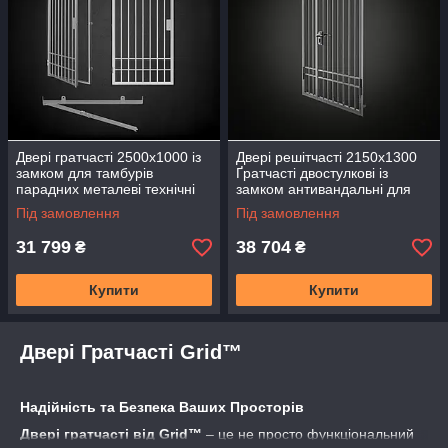
Двері гратчасті 2500х1000 із
Двері решітчасті 2150х1300
замком для тамбурів
Ґратчасті двостулкові із
парадних металеві технічні
замком антивандальні для
антивандальні ДБГТ-2
парадних тамбурів ДБГТ-5
Під замовлення
Під замовлення
решітчасті
металеві
31 799
38 704
₴
₴
Купити
Купити
Двері Гратчасті Grid™
Надійність та Безпека Ваших Просторів
Двері гратчасті від Grid™
– це не просто функціональний