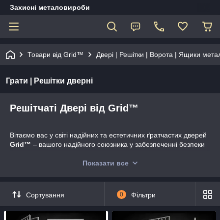
Захисні металовироби
Товари від Grid™
Двері | Решітки | Ворота | Ящики мета
Грати | Решітки дверні
Решітчаті Двері від Grid™
Вітаємо вас у світі надійних та естетичних ґратчастих дверей
Grid™
– вашого надійного союзника у забезпеченні безпеки
та стилю. Двері гратчасті антивандальні, представлені в
нашому асортименті, створені для того, щоб забезпечити
Показати все
надійний захист ваших просторів, обмежуючи доступ лише
тим, кому це необхідно.
Сортування
0
Фільтри
Вибираючи двері решітчасті
Grid™
, ви вибираєте надійність,
функціональність та стиль у кожній деталі. Забезпечте своїм
просторам міцний захист з нашими решітчастими