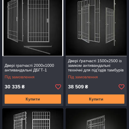
антивандальними дверима, підкреслюючи їх сучасний і
елегантний дизайн.
Двері ґратчасті 1500х2500 із
Двері гратчасті 2000х1000
замком антивандальні
антивандальні ДБГТ-1
технічні для під'їздів тамбурів
ДБГТ-4 металеві Решітчасті
Під замовлення
Під замовлення
30 335
38 509
₴
₴
Купити
Купити