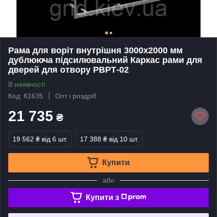
Рама для воріт внутрішня 3000х2000 мм
дублююча підсилювальний Каркас рами для
дверей для отвору РВРТ-02
В наявності
Код: К1635
Опт і роздріб
21 735
₴
19 562 ₴
від 6 шт.
17 388 ₴
від 10 шт.
Купити
або
Купити з