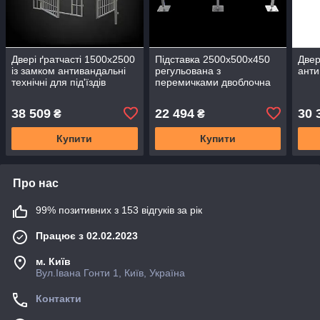
Двері ґратчасті 1500х2500
Підставка 2500х500х450
Двер
із замком антивандальні
регульована з
анти
технічні для під'їздів
перемичками двоблочна
тамбурів ДБГТ-4 металеві
ПЛ-23УНІ Рама для 2
Решітчасті
блоків кондиціонера
38 509
22 494
30 
₴
₴
Купити
Купити
Про нас
99% позитивних з 153 відгуків за рік
Працює з 02.02.2023
м. Київ
Вул.Івана Гонти 1, Київ, Україна
Контакти