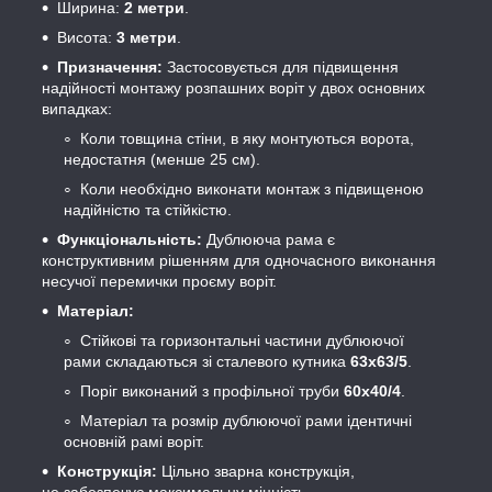
Ширина:
2 метри
.
Висота:
3 метри
.
Призначення:
Застосовується для підвищення
надійності монтажу розпашних воріт у двох основних
випадках:
Коли товщина стіни, в яку монтуються ворота,
недостатня (менше 25 см).
Коли необхідно виконати монтаж з підвищеною
надійністю та стійкістю.
Функціональність:
Дублююча рама є
конструктивним рішенням для одночасного виконання
несучої перемички проєму воріт.
Матеріал:
Стійкові та горизонтальні частини дублюючої
рами складаються зі сталевого кутника
63х63/5
.
Поріг виконаний з профільної труби
60х40/4
.
Матеріал та розмір дублюючої рами ідентичні
основній рамі воріт.
Конструкція:
Цільно зварна конструкція,
це забезпечує максимальну міцність.