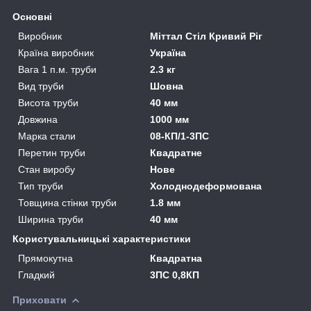
Основні
Виробник
Міттал Стіл Кривий Ріг
Країна виробник
Україна
Вага 1 п.м. труби
2.3 кг
Вид труби
Шовна
Висота труби
40 мм
Довжина
1000 мм
Марка стали
08-КП/1-3ПС
Перетин труби
Квадратне
Стан виробу
Нове
Тип труби
Холоднодеформована
Товщина стінки труби
1.8 мм
Ширина труби
40 мм
Користувальницькі характеристики
Прямокутна
Квадратна
Гладкий
3ПС 0,8КП
Приховати