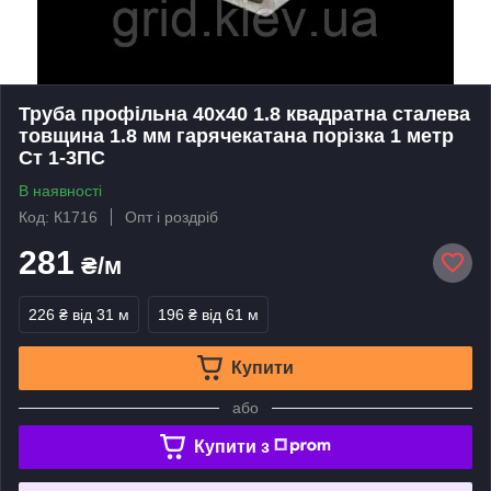
Труба профільна 40х40 1.8 квадратна сталева
товщина 1.8 мм гарячекатана порізка 1 метр
Ст 1-3ПС
В наявності
Код: К1716
Опт і роздріб
281
₴/м
226 ₴
від 31 м
196 ₴
від 61 м
Купити
або
Купити з