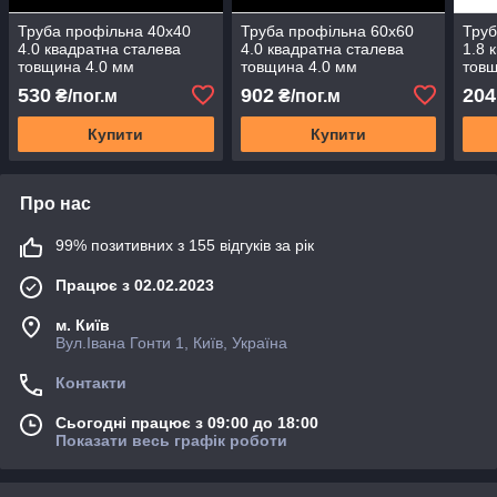
Труба профільна 40х40
Труба профільна 60х60
Труб
4.0 квадратна сталева
4.0 квадратна сталева
1.8 
товщина 4.0 мм
товщина 4.0 мм
товщ
гарячекатана порізка 1
гарячекатана порізка 1
гаря
530
902
204
₴/пог.м
₴/пог.м
метр Ст 1-3ПС
метр Ст 1-3ПС
метр
Купити
Купити
Про нас
99% позитивних з 155 відгуків за рік
Працює з 02.02.2023
м. Київ
Вул.Івана Гонти 1, Київ, Україна
Контакти
Сьогодні працює з 09:00 до 18:00
Показати весь графік роботи