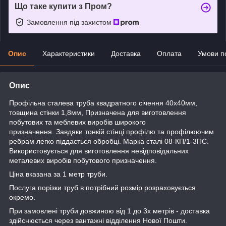
Що таке купити з Пром?
Замовлення під захистом
Опис
Характеристики
Доставка
Оплата
Умови п
Опис
Профільна сталева труба квадратного січення 40х40мм,
товщина стінки 1,8мм, Призначена для виготовлення
побутових та меблевих виробів широкого
призначення. Завдяки тонкій стінці профілю та профілюючим
ребрам легко піддається обробці. Марка сталі 08-КП/1-3ПС.
Використовується для виготовлення невідповідальних
металевих виробів побутового призначення.
Ціна вказана за 1 метр труби.
Послуга порізки труб в потрібний розмір розраховується
окремо.
При замовлені труби довжиною від 1 до 3х метрів - доставка
здійснюється через вантажні відділення Нової Пошти.