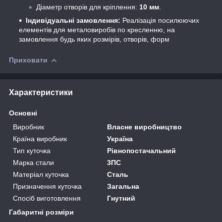
Діаметр отворів для кріплення:
10 мм
.
Індивідуальні замовлення:
Реалізація посилюючих
елементів для металовиробів по кресленню, на
замовлення будь яких розмірів, отворів, форм
Приховати
Характеристики
Основні
Виробник
Власне виробництво
Країна виробник
Україна
Тип куточка
Рівнопостачальний
Марка стали
3ПС
Матеріал куточка
Сталь
Призначення куточка
Загальна
Спосіб виготовлення
Гнутний
Габаритні розміри