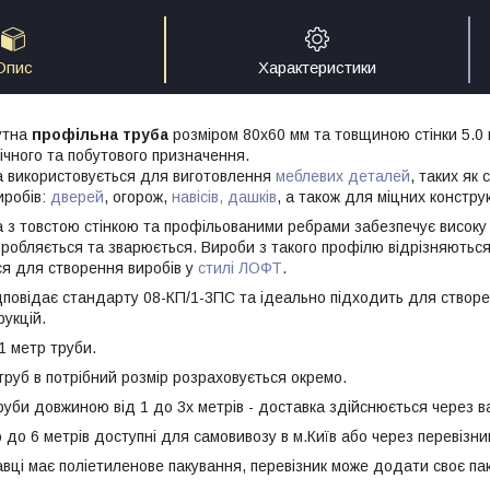
Опис
Характеристики
утна
профільна труба
розміром 80х60 мм та товщиною стінки 5.0 
ічного та побутового призначення.
а використовується для виготовлення
меблевих деталей
, таких як 
иробів:
дверей
, огорож,
навісів, дашків
, а також для міцних констру
 з товстою стінкою та профільованими ребрами забезпечує високу м
бробляється та зварюється. Вироби з такого профілю відрізняються
я для створення виробів у
стилі ЛОФТ
.
дповідає стандарту 08-КП/1-3ПС та ідеально підходить для створ
рукцій.
1 метр труби.
труб в потрібний розмір розраховується окремо.
руби довжиною від 1 до 3х метрів - доставка здійснюється через в
о 6 метрів доступні для самовивозу в м.Київ або через перевізник
авці має поліетиленове пакування, перевізник може додати своє па