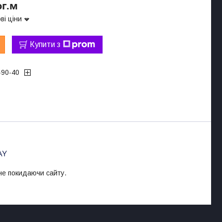
ог.м
ві ціни
Купити з
-90-40
 не покидаючи сайту.