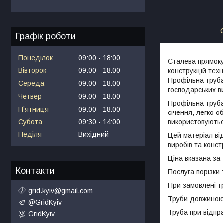
Графік роботи
Понеділок
09:00
18:00
Сталева прямок
Вівторок
09:00
18:00
конструкцій техн
Профільна труб
Середа
09:00
18:00
господарських в
Четвер
09:00
18:00
Профільна труба
Пʼятниця
09:00
18:00
січення, легко о
Субота
09:30
14:00
використовуютьс
Неділя
Вихідний
Цей матеріал ві
виробів та конст
Ціна вказана за 
Контакти
Послуга порізки 
При замовлені т
grid.kyiv@gmail.com
Труби довжиною д
@GridKyiv
Труба при відпр
GridKyiv