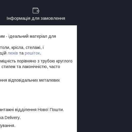
Інформація для замовлення
мм - ідеальний матеріал для
столи, крісла, стелажі, і
кцій
люків
та
решіток
.
іцність порівняно з трубою круглого
 стилем та лаконічністю, часто
ення відповідальних металевих
антажні відділення Нової Пошти.
а Delivery.
кування.