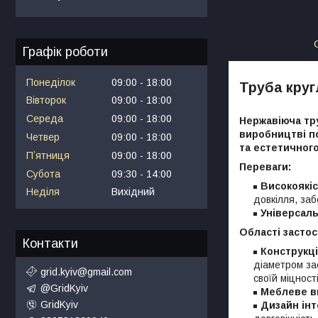
Графік роботи
Понеділок
09:00
18:00
Труба круг
Вівторок
09:00
18:00
Середа
09:00
18:00
Нержавіюча тр
виробництві п
Четвер
09:00
18:00
та естетичного
Пʼятниця
09:00
18:00
Переваги:
Субота
09:30
14:00
Високоякіс
Неділя
Вихідний
довкілля, за
Універсаль
Області застос
Контакти
Конструкці
діаметром зас
grid.kyiv@gmail.com
своїй міцност
@GridKyiv
Меблеве в
GridKyiv
Дизайн інт