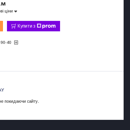
.м
ві ціни
Купити з
-90-40
 не покидаючи сайту.