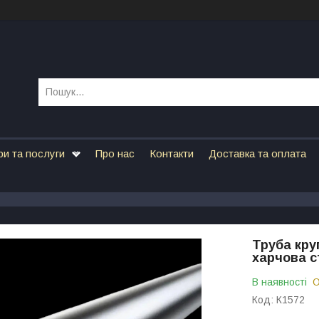
ри та послуги
Про нас
Контакти
Доставка та оплата
Труба кру
харчова с
В наявності
О
Код:
К1572