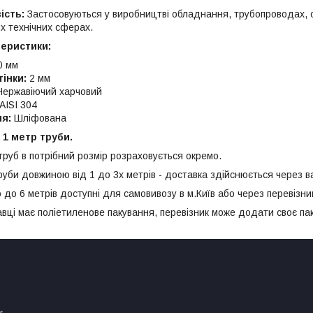
ість:
Застосовуються у виробництві обладнання, трубопроводах, си
х технічних сферах.
теристики:
0 мм
інки:
2 мм
ержавіючий харчовий
AISI 304
я:
Шліфована
а 1 метр труби.
труб в потрібний розмір розраховується окремо.
руби довжиною від 1 до 3х метрів - доставка здійснюється через в
о 6 метрів доступні для самовивозу в м.Київ або через перевізник
авці має поліетиленове пакування, перевізник може додати своє па