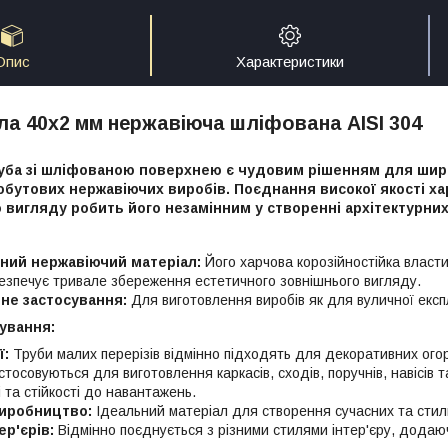
Опис
Характеристики
ла 40х2 мм нержавіюча шліфована AISI 304
уба зі шліфованою поверхнею є чудовим рішенням для широ
обутових нержавіючих виробів. Поєднання високої якості х
 вигляду робить його незамінним у створенні архітектурних
ний нержавіючий матеріал:
Його харчова корозійностійка властив
безпечує тривале збереження естетичного зовнішнього вигляду.
не застосування:
Для виготовлення виробів як для вуличної експл
ування:
ї:
Труби малих перерізів відмінно підходять для декоративних огор
тосовуються для виготовлення каркасів, сходів, поручнів, навісів т
і та стійкості до навантажень.
иробництво:
Ідеальний матеріал для створення сучасних та стил
ер'єрів:
Відмінно поєднується з різними стилями інтер'єру, додаю