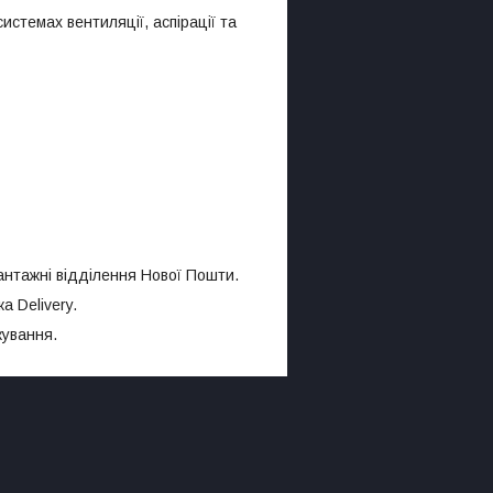
стемах вентиляції, аспірації та
антажні відділення Нової Пошти.
а Delivery.
кування.