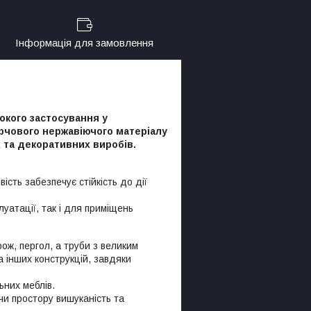
Інформація для замовлення
кого застосування у
арчового нержавіючого матеріалу
 та декоративних виробів.
ість забезпечує стійкість до дії
уатації, так і для приміщень
ож, пергол, а труби з великим
а інших конструкцій, завдяки
ьних меблів.
чи простору вишуканість та