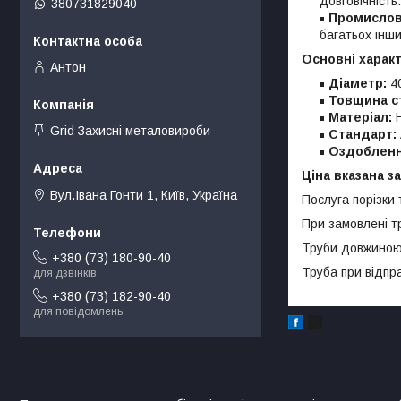
довговічність.
380731829040
Промислов
багатьох інши
Основні харак
Антон
Діаметр:
4
Товщина ст
Матеріал:
Н
Grid Захисні металовироби
Стандарт:
Оздобленн
Ціна вказана з
Вул.Івана Гонти 1, Київ, Україна
Послуга порізки 
При замовлені т
Труби довжиною д
+380 (73) 180-90-40
Труба при відпр
для дзвінків
+380 (73) 182-90-40
для повідомлень