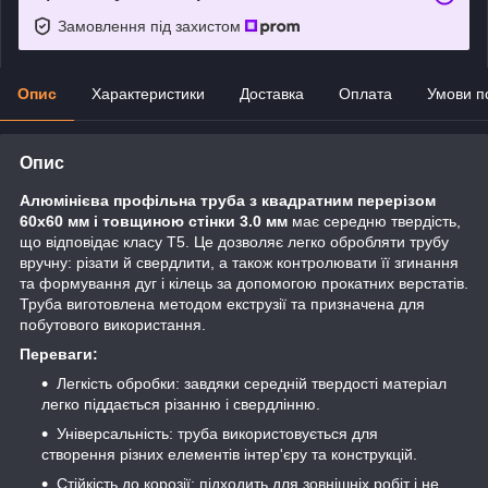
Замовлення під захистом
Опис
Характеристики
Доставка
Оплата
Умови п
Опис
Алюмінієва профільна труба з квадратним перерізом
60х60 мм і товщиною стінки 3.0 мм
має середню твердість,
що відповідає класу Т5. Це дозволяє легко обробляти трубу
вручну: різати й свердлити, а також контролювати її згинання
та формування дуг і кілець за допомогою прокатних верстатів.
Труба виготовлена методом екструзії та призначена для
побутового використання.
Переваги:
Легкість обробки: завдяки середній твердості матеріал
легко піддається різанню і свердлінню.
Універсальність: труба використовується для
створення різних елементів інтер'єру та конструкцій.
Стійкість до корозії: підходить для зовнішніх робіт і не