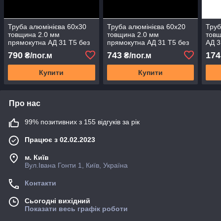
Труба алюмінієва 60х30
Труба алюмінієва 60х20
Труб
товщина 2.0 мм
товщина 2.0 мм
товщ
прямокутна АД 31 Т5 без
прямокутна АД 31 Т5 без
АД 3
покриття
покриття
790
743
174
₴/пог.м
₴/пог.м
Купити
Купити
Про нас
99% позитивних з 155 відгуків за рік
Працює з 02.02.2023
м. Київ
Вул.Івана Гонти 1, Київ, Україна
Контакти
Сьогодні вихідний
Показати весь графік роботи