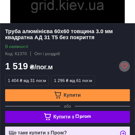
Труба алюмінієва 60х60 товщина 3.0 мм
квадратна АД 31 Т5 без покриття
В наявності
Код: К1370
Опт і роздріб
1 519
₴/пог.м
1 404 ₴
від 31 пог.м
1 296 ₴
від 61 пог.м
Купити
або
Купити з
Що таке купити з Пром?