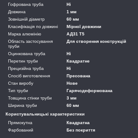
Гофрована труба
Ні
Довжина
1 мм
Зовнішній діаметр
60 мм
Класифікація по довжині
Мірної довжини
Марка алюмінію
АД31 Т5
Область застосування
Для створення конструкцій
труби
Оцинкована труба
Ні
Перетин труби
Квадратне
Прецизійна труба
Ні
Спосіб виготовлення
Пресована
Стан виробу
Нове
Тип труби
Гарячодеформована
Товщина стінки труби
3 мм
Ширина труби
60 мм
Користувальницькі характеристики
Прямокутна
Квадратна
Фарбований
Без покриття