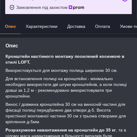
Замовлення під захистом
Опис
Характеристики
Доставка
Оплата
Умови п
Опис
Кронштейн настінного монтажу посилений косинкою в
стилі LOFT.
Використовується для монтажу полиць шириною 30 см.
Для встановлення полиці на кронштейні - мінімально
необхідно використати дві штуки кронштейнів, а коли полиці
довші за 1,2 м - рекомендовано використовувати три
кронштейни.
Винос / довжина кронштейна 30 см на виносній частині для
фіксації полиці передбачено два отвори д-5. Висота
пристінної монтажної частини 30 см з трьома отворами для
кріплення д-5мм.
Розрахункове навантаження на кронштейн до 35 кг
, та в
цілому маса навантаження в більшості випадків буде