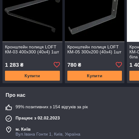
Кронштейн полиця LOFT
Кронштейн полиця LOFT
Кро
КМ-03 400х300 (40х4) 1шт
КМ-05 300х200 (40х4) 1шт
КМ-0
біла
1 283
780
1 4
₴
₴
Купити
Купити
Про нас
99% позитивних з 154 відгуків за рік
Працює з 02.02.2023
м. Київ
Вул.Івана Гонти 1, Київ, Україна