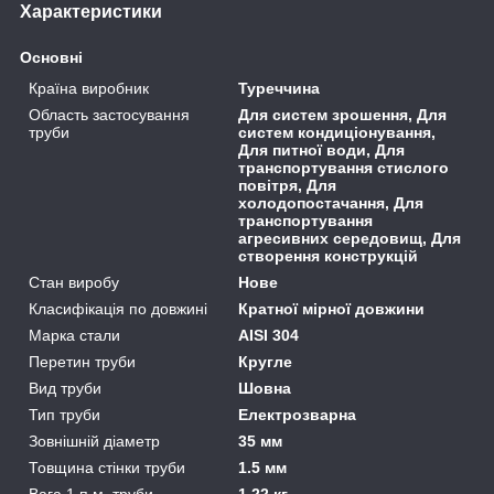
Характеристики
Основні
Країна виробник
Туреччина
Область застосування
Для систем зрошення, Для
труби
систем кондиціонування,
Для питної води, Для
транспортування стислого
повітря, Для
холодопостачання, Для
транспортування
агресивних середовищ, Для
створення конструкцій
Стан виробу
Нове
Класифікація по довжині
Кратної мірної довжини
Марка стали
AISI 304
Перетин труби
Кругле
Вид труби
Шовна
Тип труби
Електрозварна
Зовнішній діаметр
35 мм
Товщина стінки труби
1.5 мм
Вага 1 п.м. труби
1.22 кг