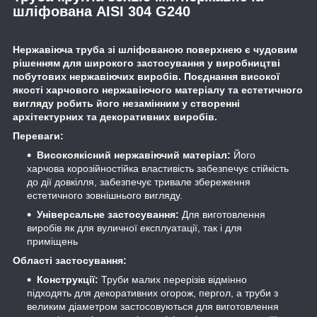
шліфована AISI 304 G240
Нержавіюча труба зі шліфованою поверхнею є чудовим
рішенням для широкого застосування у виробництві
побутових нержавіючих виробів. Поєднання високої
якості харчового нержавіючого матеріалу та естетичного
вигляду робить його незамінним у створенні
архітектурних та декоративних виробів.
Переваги:
Високоякісний нержавіючий матеріал:
Його
харчова корозійностійка властивість забезпечує стійкість
до дії довкілля, забезпечує тривале збереження
естетичного зовнішнього вигляду.
Універсальне застосування:
Для виготовлення
виробів як для вуличної експлуатації, так і для
приміщень
Області застосування:
Конструкції:
Труби малих перерізів відмінно
підходять для декоративних огорож, пергол, а труби з
великим діаметром застосовуються для виготовлення