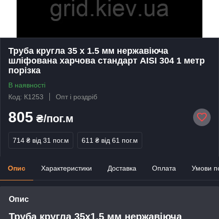
Труба кругла 35 х 1.5 мм нержавіюча
шліфована харчова стандарт AISI 304 1 метр
порізка
В наявності
Код: К1253
Опт і роздріб
805
₴/пог.м
714 ₴
від 31 пог.м
611 ₴
від 61 пог.м
Опис
Характеристики
Доставка
Оплата
Умови п
Опис
Труба кругла 35х1.5 мм нержавіюча