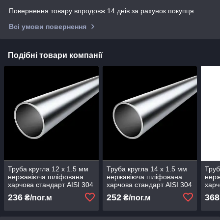
Повернення товару впродовж 14 днів за рахунок покупця
Всі умови повернення
Подібні товари компанії
Труба кругла 12 х 1.5 мм
Труба кругла 14 х 1.5 мм
Труб
нержавіюча шліфована
нержавіюча шліфована
нер
харчова стандарт AISI 304
харчова стандарт AISI 304
харч
1 метр порізка
1 метр порізка
1 ме
236
252
368
₴/пог.м
₴/пог.м