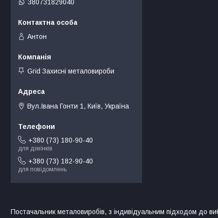
380731829040
Антон
Grid Захисні металовироби
Вул.Івана Гонти 1, Київ, Україна
+380 (73) 180-90-40
для дзвінків
+380 (73) 182-90-40
для повідомлень
Постачальник металовиробів, з індивідуальним підходом до ви