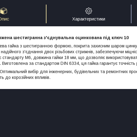
Опис
Характеристики
вжена шестигранна з'єднувальна оцинкована під ключ 10
ва гайка з шестигранною формою, покрита захисним шаром цинку д
адійного з'єднання двох різьбових стрижнів, забезпечуючи міцність
ає стандарту М6, довжина гайки 18 мм, що дозволяє використовуват
 Виготовлена за стандартом DIN 6334, ця гайка гарантує точність ро
Оптимальний вибір для інженерних, будівельних та ремонтних проєк
сть до корозійних впливів.