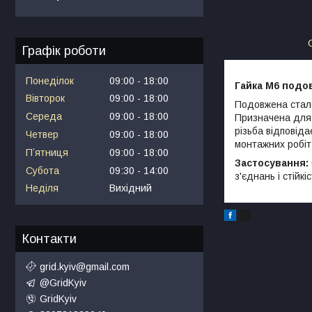
Графік роботи
Понеділок
09:00
18:00
Гайка М6 подо
Вівторок
09:00
18:00
Подовжена стале
Середа
09:00
18:00
Призначена для н
різьба відповід
Четвер
09:00
18:00
монтажних робіт.
Пʼятниця
09:00
18:00
Застосування:
Субота
09:30
14:00
з'єднань і стійкі
Неділя
Вихідний
Контакти
grid.kyiv@gmail.com
@GridKyiv
GridKyiv