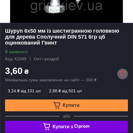
Шуруп 6х50 мм із шестигранною головкою
для дерева Сполучний DIN 571 6гр цб
оцинкований Гвинт
В наявності
Код: К1049
Опт і роздріб
3,60
₴
Мінімальна сума замовлення на сайті — 200 ₴
3,24 ₴
від 101 шт.
2,88 ₴
від 501 шт.
Купити
або
Купити з