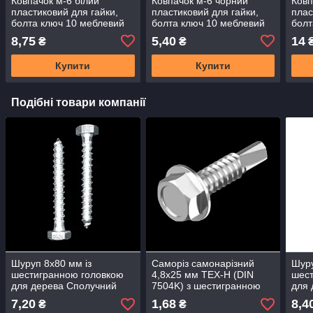
Ковпачок м-6 білий
Ковпачок м-6 чорний
Ковп
пластиковий для гайки,
пластиковий для гайки,
плас
болта ключ 10 меблевий
болта ключ 10 меблевий
болт
поліетилен
поліетилен
мебл
8,75
5,40
14
₴
₴
Купити
Купити
Подібні товари компанії
Шуруп 8х80 мм із
Саморіз самонарізний
Шуру
шестигранною головкою
4,8х25 мм TEX-Н (DIN
шест
для дерева Сполучний
7504K) з шестигранною
для 
DIN 571 6гр цб
головкою
DIN 
7,20
1,68
8,4
₴
₴
оцинкований Гвинт
оцин