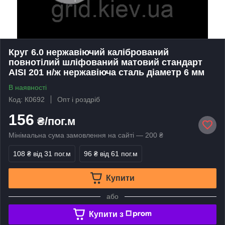
Круг 6.0 нержавіючий калібрований
повнотілий шліфований матовий стандарт
AISI 201 н/ж нержавіюча сталь діаметр 6 мм
В наявності
Код: К0692
Опт і роздріб
156
₴/пог.м
Мінімальна сума замовлення на сайті — 200 ₴
108 ₴
від 31 пог.м
96 ₴
від 61 пог.м
Купити
або
Купити з