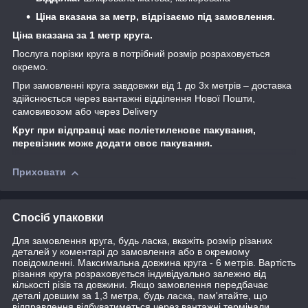
Ціна вказана за метр, відрізаємо під замовлення.
Ціна вказана за 1 метр круга.
Послуга порізки круга в потрібний розмір розраховується
окремо.
При замовленні круга завдовжки від 1 до 3х метрів – доставка
здійснюється через вантажні відділення Нової Пошти,
самовивозом або через Delivery
Круг при відправці має поліетиленове пакування,
перевізник може додати своє пакування.
Приховати
Спосіб упаковки
Для замовлення круга, будь ласка, вкажіть розмір різаних
деталей у коментарі до замовлення або в окремому
повідомленні. Максимальна довжина круга - 6 метрів. Вартість
різання круга розраховується індивідуально залежно від
кількості різів та довжини. Якщо замовлення передбачає
деталі довшим за 1,3 метра, будь ласка, пам'ятайте, що
відправлення відбуватиметься через вантажні термінали