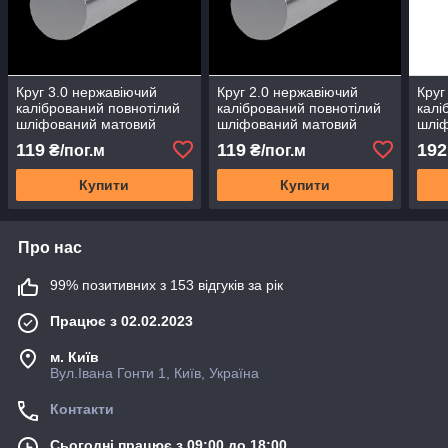
Круг 3.0 нержавіючий
Круг 2.0 нержавіючий
Круг
калібрований повнотілий
калібрований повнотілий
калі
шліфований матовий
шліфований матовий
шлі
стандарт AISI 304 н/ж
стандарт AISI 304 н/ж
стан
119
119
192
₴/пог.м
₴/пог.м
нержавіюча сталь діаметр
нержавіюча сталь діаметр
нерж
3 мм
2 мм
7 м
Купити
Купити
Про нас
99% позитивних з 153 відгуків за рік
Працює з 02.02.2023
м. Київ
Вул.Івана Гонти 1, Київ, Україна
Контакти
Сьогодні працює з 09:00 до 18:00