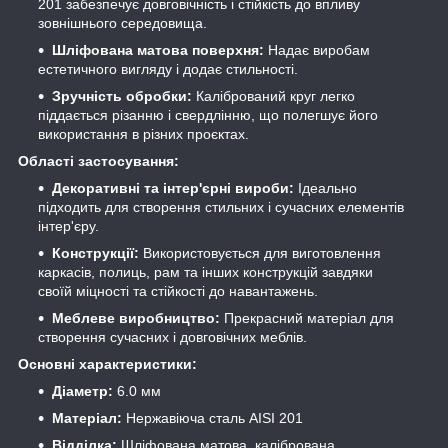
201 забезпечує довговічність і стійкість до впливу
зовнішнього середовища.
Шліфована матова поверхня:
Надає виробам
естетичного вигляду і додає стильності.
Зручність обробки:
Калібрований круг легко
піддається різанню і свердлінню, що полегшує його
використання в різних проєктах.
Області застосування:
Декоративні та інтер'єрні вироби:
Ідеально
підходить для створення стильних і сучасних елементів
інтер'єру.
Конструкції:
Використовується для виготовлення
каркасів, полиць, рам та інших конструкцій завдяки
своїй міцності та стійкості до навантажень.
Меблеве виробництво:
Прекрасний матеріал для
створення сучасних і довговічних меблів.
Основні характеристики:
Діаметр:
6.0 мм
Матеріал:
Нержавіюча сталь AISI 201
Відділка:
Шліфована матова, калібрована