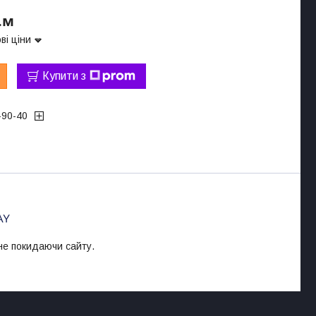
.м
ві ціни
Купити з
-90-40
 не покидаючи сайту.