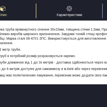
Опис
Характеристики
ва труба прямокутного січення 30х15мм, товщина стінки 1,5мм, П
блевих виробів широкого призначення. Завдяки тонкій стінці проф
бці. Марка сталі 08-КП/1-3ПС. Використовується для виготовлення
начення.
1 метр труби.
труб в потрібний розмір розраховується окремо.
руби довжиною від 1 до 3х метрів - доставка здійснюється через в
о 6 метрів доступні для самовивозу в м.Київ або через перевізник
авці має поліетиленове пакування, перевізник може додати своє па