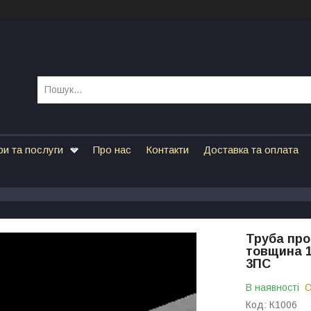
ри та послуги
Про нас
Контакти
Доставка та оплата
Труба про
товщина 1
3ПС
В наявності
О
Код:
К1006