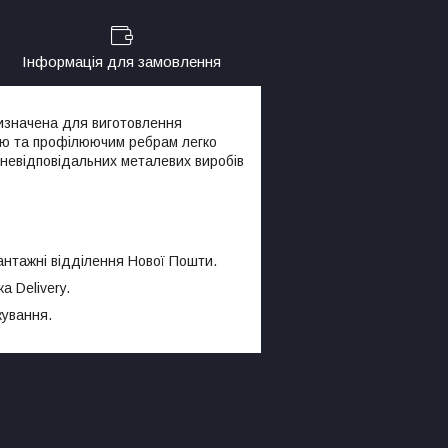
Інформація для замовлення
ризначена для виготовлення
ілю та профілюючим ребрам легко
 невідповідальних металевих виробів
антажні відділення Нової Пошти.
а Delivery.
кування.