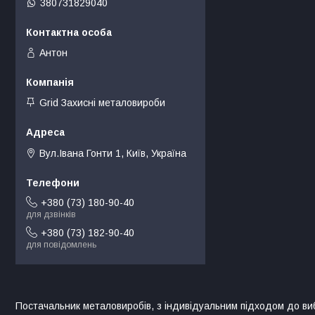
380731829040
Антон
Grid Захисні металовироби
Вул.Івана Гонти 1, Київ, Україна
+380 (73) 180-90-40
для дзвінків
+380 (73) 182-90-40
для повідомлень
Постачальник металовиробів, з індивідуальним підходом до ви