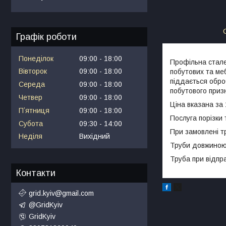
Графік роботи
Понеділок
09:00
18:00
Профільна стале
Вівторок
09:00
18:00
побутових та ме
піддається обро
Середа
09:00
18:00
побутового приз
Четвер
09:00
18:00
Ціна вказана за 
Пʼятниця
09:00
18:00
Послуга порізки 
Субота
09:30
14:00
При замовлені т
Неділя
Вихідний
Труби довжиною д
Труба при відпр
Контакти
grid.kyiv@gmail.com
@GridKyiv
GridKyiv