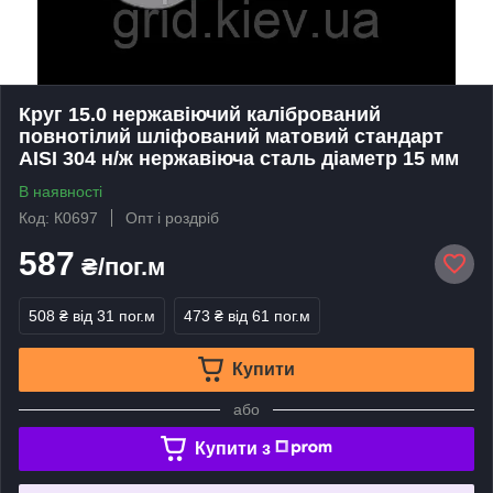
Круг 15.0 нержавіючий калібрований
повнотілий шліфований матовий стандарт
AISI 304 н/ж нержавіюча сталь діаметр 15 мм
В наявності
Код: К0697
Опт і роздріб
587
₴/пог.м
508 ₴
від 31 пог.м
473 ₴
від 61 пог.м
Купити
або
Купити з