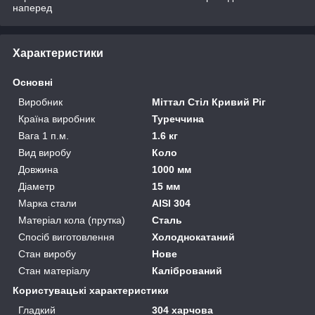
наперед
Характеристики
Основні
Виробник
Міттал Стіл Кривий Ріг
Країна виробник
Туреччина
Вага 1 п.м.
1.6 кг
Вид виробу
Коло
Довжина
1000 мм
Діаметр
15 мм
Марка стали
AISI 304
Матеріал кола (прутка)
Сталь
Спосіб виготовлення
Холоднокатаний
Стан виробу
Нове
Стан матеріалу
Калібрований
Користувацькі характеристики
Гладкий
304 харчова