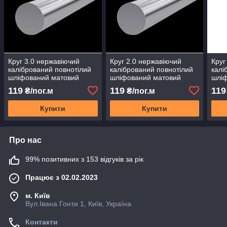
Круг 3.0 нержавіючий
Круг 2.0 нержавіючий
Круг
калібрований повнотілий
калібрований повнотілий
калі
шліфований матовий
шліфований матовий
шлі
стандарт AISI 304 н/ж
стандарт AISI 304 н/ж
стан
119
119
119
₴/пог.м
₴/пог.м
нержавіюча сталь діаметр
нержавіюча сталь діаметр
нерж
3 мм
2 мм
4 м
Купити
Купити
Про нас
99% позитивних з 153 відгуків за рік
Працює з 02.02.2023
м. Київ
Вул.Івана Гонти 1, Київ, Україна
Контакти