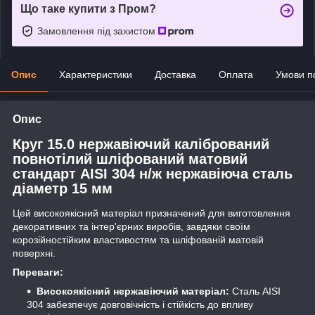
Що таке купити з Пром?
Замовлення під захистом
Опис
Характеристики
Доставка
Оплата
Умови п
Опис
Круг 15.0 нержавіючий калібрований
повнотілий шліфований матовий
стандарт AISI 304 н/ж нержавіюча сталь
діаметр 15 мм
Цей високоякісний матеріал призначений для виготовлення
декоративних та інтер'єрних виробів, завдяки своїм
корозійностійким властивостям та шліфованій матовій
поверхні.
Переваги:
Високоякісний нержавіючий матеріал:
Сталь AISI
304 забезпечує довговічність і стійкість до впливу