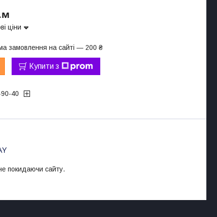
.м
ві ціни
ма замовлення на сайті — 200 ₴
Купити з
-90-40
 не покидаючи сайту.