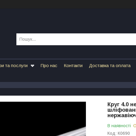
ри та послуги
Про нас
Контакти
Доставка та оплата
Круг 4.0 
шліфовани
нержавіюч
В наявності
О
Код:
К0690