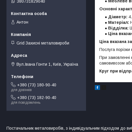
Меблеве в
380731829040
Основні харак
Діаметр:
4.
Антон
Матеріал:
Н
Відділка:
Ш
Ціна вказа
Ціна вказана за
Grid Захисні металовироби
Послуга порізки 
При замовленні 
самовивозом або
Вул.Івана Гонти 1, Київ, Україна
Круг при відпр
+380 (73) 180-90-40
для дзвінків
+380 (73) 182-90-40
для повідомлень
Постачальник металовиробів, з індивідуальним підходом до ви