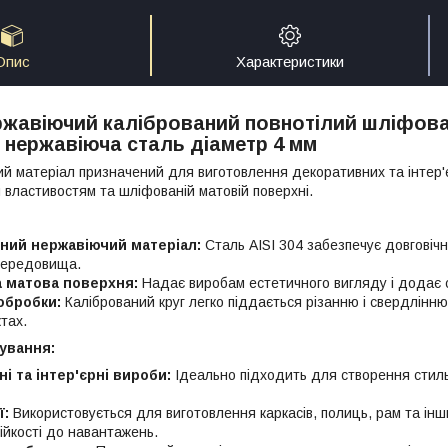
Опис
Характеристики
ержавіючий калібрований повнотілий шліфов
/ж нержавіюча сталь діаметр 4 мм
ий матеріал призначений для виготовлення декоративних та інтер'є
м властивостям та шліфованій матовій поверхні.
ний нержавіючий матеріал:
Сталь AISI 304 забезпечує довговічніс
середовища.
 матова поверхня:
Надає виробам естетичного вигляду і додає с
обробки:
Калібрований круг легко піддається різанню і свердлінн
ктах.
ування:
і та інтер'єрні вироби:
Ідеально підходить для створення стиль
ї:
Використовується для виготовлення каркасів, полиць, рам та інш
тійкості до навантажень.