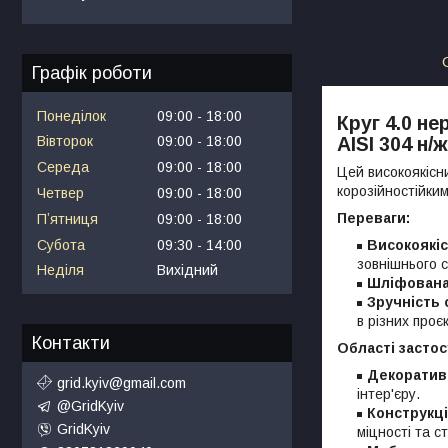
Графік роботи
Понеділок
09:00
18:00
Круг 4.0 н
Вівторок
09:00
18:00
AISI 304 н
Середа
09:00
18:00
Цей високоякісн
корозійностійки
Четвер
09:00
18:00
Переваги:
Пʼятниця
09:00
18:00
Субота
09:30
14:00
Високоякіс
зовнішнього 
Неділя
Вихідний
Шліфована
Зручність 
в різних проє
Контакти
Області застос
Декоративн
grid.kyiv@gmail.com
інтер'єру.
@GridKyiv
Конструкці
GridKyiv
міцності та с