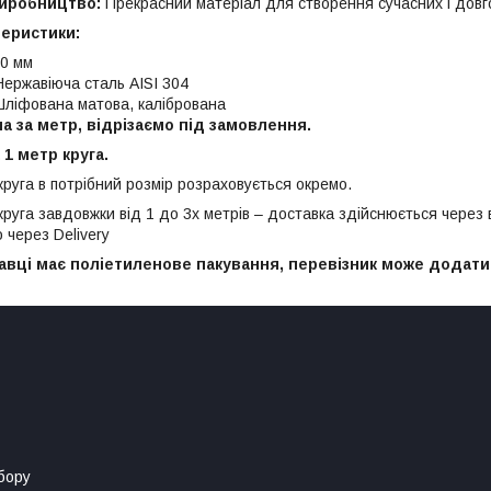
иробництво:
Прекрасний матеріал для створення сучасних і довго
теристики:
0 мм
ержавіюча сталь AISI 304
ліфована матова, калібрована
на за метр, відрізаємо під замовлення.
 1 метр круга.
круга в потрібний розмір розраховується окремо.
круга завдовжки від 1 до 3х метрів – доставка здійснюється через
 через Delivery
авці має поліетиленове пакування, перевізник може додати
бору