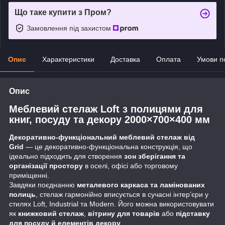
Що таке купити з Пром?
Замовлення під захистом
Опис
Характеристики
Доставка
Оплата
Умови п
Опис
Меблевий стелаж Loft з полицями для
книг, посуду та декору 2000×700×400 мм
Декоративно-функціональний меблевий стелаж від
Grid
— це декоративно-функціональна конструкція, що
ідеально підходить для створення
зон зберігання та
організації простору
в оселі, офісі або торговому
приміщенні.
Завдяки поєднанню
металевого каркаса та ламінованих
полиць
, стелаж гармонійно вписується в сучасні інтер’єри у
стилях Loft, Industrial та Modern. Його можна використовувати
як
книжковий стелаж
,
вітрину для товарів
або
підставку
для посуду й елементів декору
.