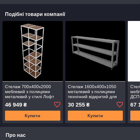
Подібні товари компанії
Стелаж 700х400х2000
Стелаж 1600х400х1050
Сте
меблевий з полицями
металевий з полицями
мебл
металевий у стилі Лофт
технічний відкритий для
ДСП 
СМД-700 посилений
обладнання сталь склад
Лоф
46 949
30 255
67 
₴
₴
СТО
бага
СМД
Купити
Купити
Про нас