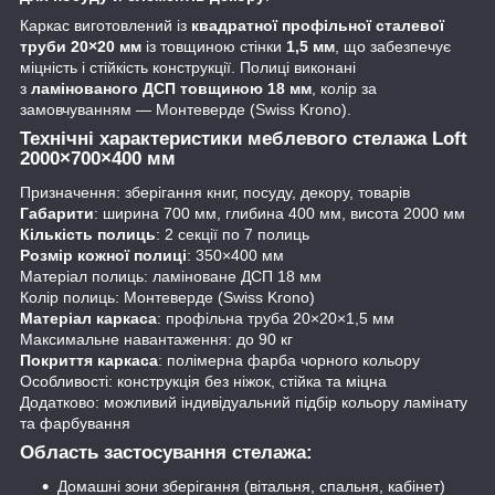
Каркас виготовлений із
квадратної профільної сталевої
труби 20×20 мм
із товщиною стінки
1,5 мм
, що забезпечує
міцність і стійкість конструкції. Полиці виконані
з
ламінованого ДСП товщиною 18 мм
, колір за
замовчуванням — Монтеверде (Swiss Krono).
Технічні характеристики меблевого стелажа Loft
2000×700×400 мм
Призначення: зберігання книг, посуду, декору, товарів
Габарити
: ширина 700 мм, глибина 400 мм, висота 2000 мм
Кількість полиць
: 2 секції по 7 полиць
Розмір кожної полиці
: 350×400 мм
Матеріал полиць: ламіноване ДСП 18 мм
Колір полиць: Монтеверде (Swiss Krono)
Матеріал каркаса
: профільна труба 20×20×1,5 мм
Максимальне навантаження: до 90 кг
Покриття каркаса
: полімерна фарба чорного кольору
Особливості: конструкція без ніжок, стійка та міцна
Додатково: можливий індивідуальний підбір кольору ламінату
та фарбування
Область застосування стелажа:
Домашні зони зберігання (вітальня, спальня, кабінет)