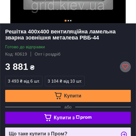
Решітка 400х400 вентиляційна ламельна
зварна зовнішня металева РВБ-44
Готово до відправки
Код: К0619
Опт і роздріб
3 881
₴
3 493 ₴
від 6 шт.
3 104 ₴
від 10 шт.
Купити
або
Купити з
Що таке купити з Пром?