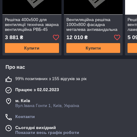
Решітка 400х500 для
Вентиляційна решітка
Реші
вентиляції технічна зварна
1000х800 фасадна
вент
вентиляційна РВБ-45
металева антивандальна
ламе
ламельна
з ламелей зварна РВБ-18
РВБ-
3 881
12 010
5 0
₴
₴
Купити
Купити
Про нас
99% позитивних з 155 відгуків за рік
Працює з 02.02.2023
м. Київ
Вул.Івана Гонти 1, Київ, Україна
Контакти
Сьогодні вихідний
Показати весь графік роботи