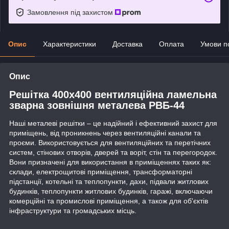
Замовлення під захистом
Опис
Характеристики
Доставка
Оплата
Умови п
Опис
Решітка 400х400 вентиляційна ламельна
зварна зовнішня металева РВБ-44
Наші металеві решітки – це надійний і ефективний захист для
приміщень, від проникнень через вентиляційні канали та
проєми. Використовується для вентиляційних та перетічних
систем, стінових отворів, дверей та воріт, стін та перегородок.
Вони призначені для використання в приміщеннях таких як:
склади, електрощитові приміщення, трансформаторні
підстанції, котельні та теплопункти, дахи, підвали житлових
будинків, теплопункти житлових будинків, гаражі, включаючи
комерційні та промислові приміщення, а також для об'єктів
інфраструктури та громадських місць.