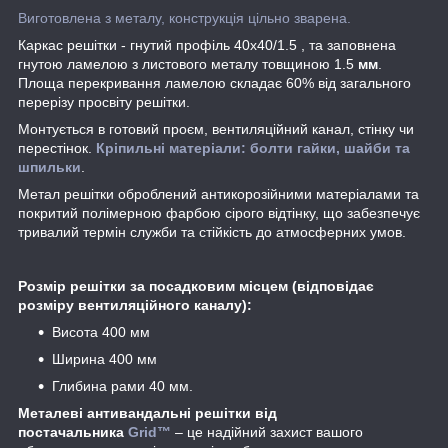
Виготовлена з металу, конструкція цільно зварена.
Каркас решітки - гнутий профіль 40х40/1.5 , та заповнена
гнутою ламелою з листового металу товщиною 1.5
мм
.
Площа перекривання ламелою складає 60% від загального
перерізу просвіту решітки.
Монтується в готовий проєм, вентиляційний канал, стінку чи
перестінок.
Кріпильні матеріали: болти гайки, шайби та
шпильки
.
Метал решітки оброблений антикорозійними матеріалами та
покритий полімерною фарбою сірого відтінку, що забезпечує
тривалий термін служби та стійкість до атмосферних умов.
Розмір решітки за посадковим місцем (відповідає
розміру вентиляційного каналу):
Висота 400 мм
Ширина 400 мм
Глибина рами 40 мм.
Металеві антивандальні решітки від
постачальника
Grid
™
– це надійний захист вашого