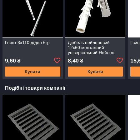
Гвинт 8х110 д/дер 6гр
Дюбель нейлоновий
Гвин
12х60 монтажний
універсальний Нейлон
9,60
8,40
15,
₴
₴
Купити
Купити
Подібні товари компанії