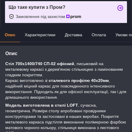
Що таке купити з Пром?
Замовлення під захистом
Опис
Характеристики
Доставка
Оплата
Умови п
Опис
Стіл 700х1400/740 СП-02 офісний
, письмовий на
металевому каркасі з дерев'яною стільницею з ламінованим
гладким покриттям.
Каркас виготовлено зі
сталевого профілю 40х20мм
,
надійний міцний каркас для повсякденного інтенсивного
використання. Підходить як для офісної експлуатації, так і для
домашнього використання.
Модель виготовлена в стилі LOFT
, сучасна,
геометрична. Розміри столу апробовані провідними
конструкторами та застосовані в наших виробах. Покриття
металевого каркаса підстілля виконанне полімерною фарбою
матового чорного кольору, стільниця виконана з листового