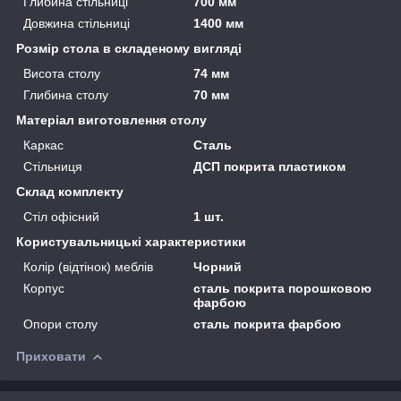
Глибина стільниці
700 мм
Довжина стільниці
1400 мм
Розмір стола в складеному вигляді
Висота столу
74 мм
Глибина столу
70 мм
Матеріал виготовлення столу
Каркас
Сталь
Стільниця
ДСП покрита пластиком
Склад комплекту
Стіл офісний
1 шт.
Користувальницькі характеристики
Колір (відтінок) меблів
Чорний
Корпус
сталь покрита порошковою
фарбою
Опори столу
сталь покрита фарбою
Приховати