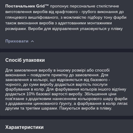
Постачальник Grid™
пропонує персональне стилістичне
виготовлення виробів від крафтового - грубого виконання до
глянцевого вишліфованого, з можливістю підбору тону фарби
також виконання виробів з адаптованими монтажними
розмірами. Вироби для відправлення упаковуються у плівку
Приховати
Спосіб упаковки
Для замовлення виробу в іншому розмірі або способі
виконання – повідомте примітку до замовлення. Для
замовлення в кольорі, що відрізняється від базового -
чорного, до суми виробу додається вартість послуги
фарбування в колір. Для фарбування кольорів іншого відтінку
додається 10% базової вартості виробу. Збільшення ціни
пов'язане з додатковим нанесенням кольорового шару фарби
з додаванням цинкованого ґрунту, а фарбування в колір лягає
другим та третіми шарами. Пакуються вироби в плівку.
Характеристики