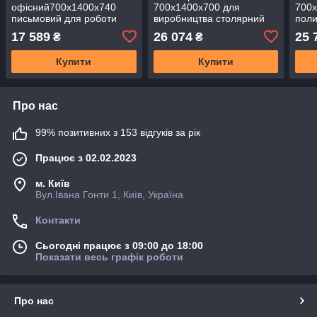
офісний700х1400х740
700х1400х700 для
700х
письмовий для роботи
виробництва столярний
пол
СП-02
слюсарний для гаража
17 589
26 074
25 
₴
₴
складів СТО регульований
В-02 сталевий
Купити
Купити
Про нас
99% позитивних з 153 відгуків за рік
Працює з 02.02.2023
м. Київ
Вул.Івана Гонти 1, Київ, Україна
Контакти
Сьогодні працює з 09:00 до 18:00
Показати весь графік роботи
Про нас