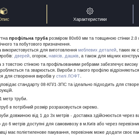
Опис
Характеристики
утна
профільна труба
розміром 80х60 мм та товщиною стінки 2.0 
ічного та побутового призначення.
а використовується для виготовлення
меблевих деталей
, таких як 
иробів:
дверей
, огорож,
навісів, дашків
, а також для міцних констру
 з товстою стінкою та профільованими ребрами забезпечує високу м
бробляється та зварюється. Вироби з такого профілю відрізняються
я для створення виробів у
стилі ЛОФТ
.
дповідає стандарту 08-КП/1-3ПС та ідеально підходить для створ
рукцій.
1 метр труби.
труб в потрібний розмір розраховується окремо.
руби довжиною від 1 до 3х метрів - доставка здійснюється через в
о 6 метрів доступні для самовивозу в м.Київ або через перевізник
авці має поліетиленове пакування, перевізник може додати своє па