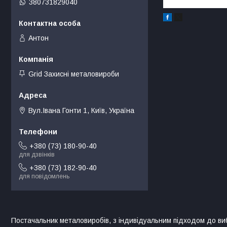
380731829040
Антон
Grid Захисні металовироби
Вул.Івана Гонти 1, Київ, Україна
+380 (73) 180-90-40
для дзвінків
+380 (73) 182-90-40
для повідомлень
Постачальник металовиробів, з індивідуальним підходом до ви