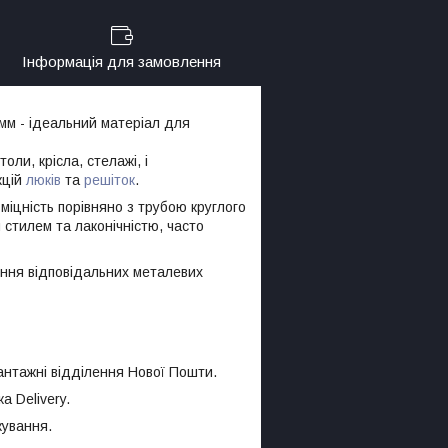
Інформація для замовлення
мм - ідеальний матеріал для
столи, крісла, стелажі, і
кцій
люків
та
решіток
.
іцність порівняно з трубою круглого
 стилем та лаконічністю, часто
ення відповідальних металевих
антажні відділення Нової Пошти.
а Delivery.
кування.