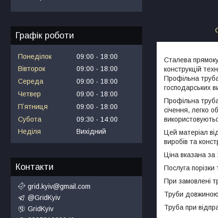
Графік роботи
Понеділок
09:00
18:00
Сталева прямок
Вівторок
09:00
18:00
конструкцій техн
Профільна труб
Середа
09:00
18:00
господарських в
Четвер
09:00
18:00
Профільна труба
Пʼятниця
09:00
18:00
січення, легко о
Субота
09:30
14:00
використовуютьс
Неділя
Вихідний
Цей матеріал ві
виробів та конст
Ціна вказана за 
Контакти
Послуга порізки 
При замовлені т
grid.kyiv@gmail.com
Труби довжиною д
@GridKyiv
Труба при відпр
GridKyiv