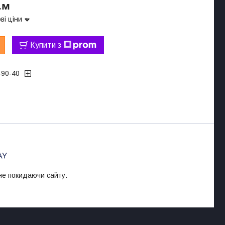
.м
ві ціни
Купити з
-90-40
 не покидаючи сайту.